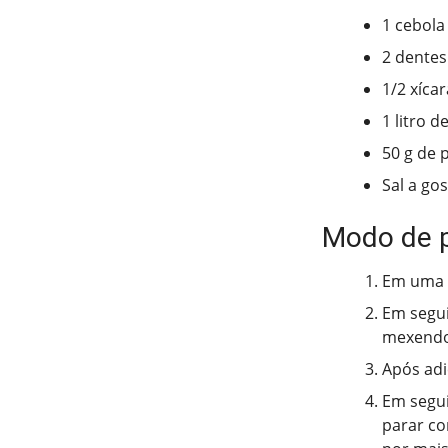
1 cebola
2 dentes
1/2 xícar
1 litro de
50 g de
Sal a go
Modo de 
Em uma p
Em segui
mexendo
Após adi
Em segui
parar co