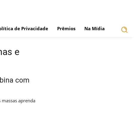
olítica de Privacidade
Prêmios
Na Mídia
has e
mbina com
s massas aprenda