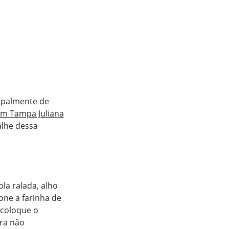
ipalmente de
om Tampa Juliana
alhe dessa
la ralada, alho
ne a farinha de
 coloque o
ra não