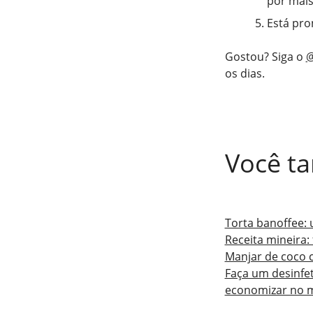
por mais
Está pro
Gostou? Siga o
@
os dias.
Você ta
Torta banoffee: 
Receita mineira
Manjar de coco c
Faça um desinfet
economizar no 