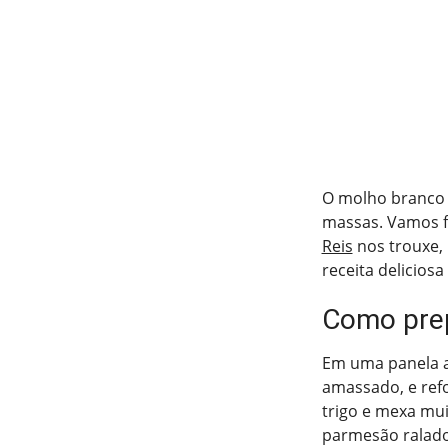
O molho branco 
massas. Vamos f
Reis
nos trouxe, 
receita delicios
Como prep
Em uma panela a
amassado, e ref
trigo e mexa mui
parmesão ralado