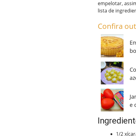
empelotar, assim
lista de ingredie
Confira out
Em
bo
Co
az
Ja
e 
Ingredien
1/2 xíca