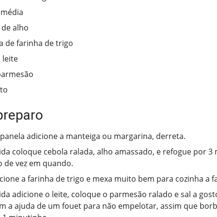
 média
 de alho
a de farinha de trigo
 leite
 parmesão
sto
preparo
anela adicione a manteiga ou margarina, derreta.
da coloque cebola ralada, alho amassado, e refogue por 3
 de vez em quando.
cione a farinha de trigo e mexa muito bem para cozinha a f
da adicione o leite, coloque o parmesão ralado e sal a gos
m a ajuda de um fouet para não empelotar, assim que borb