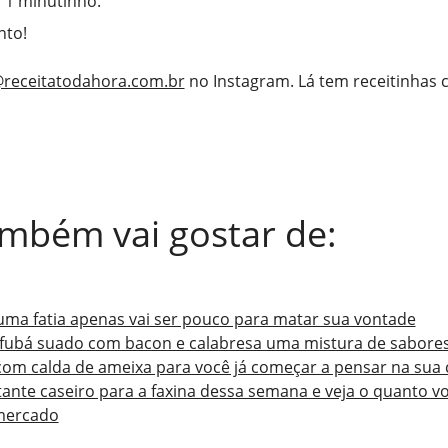
 1 minutinho.
nto!
receitatodahora.com.br
no Instagram. Lá tem receitinhas
mbém vai gostar de:
uma fatia apenas vai ser pouco para matar sua vontade
: fubá suado com bacon e calabresa uma mistura de sabore
om calda de ameixa para você já começar a pensar na sua c
ante caseiro para a faxina dessa semana e veja o quanto vo
mercado