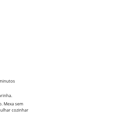
 minutos
arinha.
to. Mexa sem
ulhar cozinhar