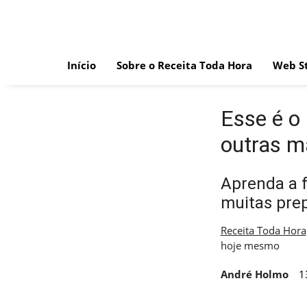
Skip
to
content
Início
Sobre o Receita Toda Hora
Web St
Esse é o
outras m
Aprenda a 
muitas pre
Receita Toda Hora
hoje mesmo
André Holmo
1