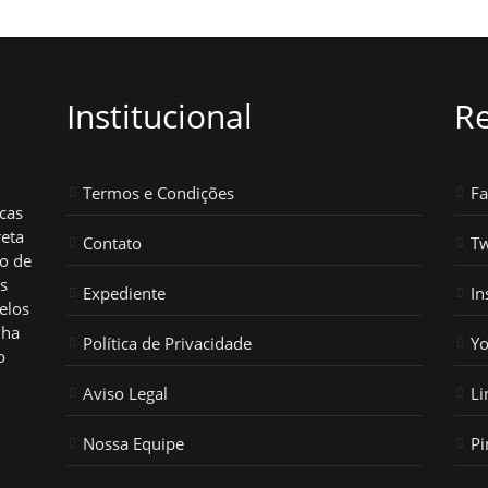
Institucional
Re
Termos e Condições
F
icas
reta
Contato
Tw
ho de
os
Expediente
In
elos
nha
Política de Privacidade
Y
o
Aviso Legal
Li
Nossa Equipe
Pi