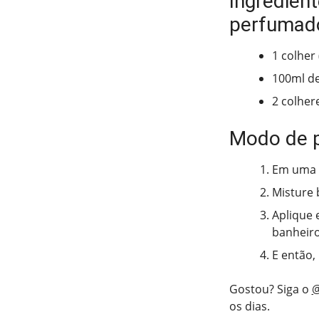
Ingredien
perfumad
1 colher
100ml d
2 colhere
Modo de 
Em uma t
Misture 
Aplique 
banheiro
E então,
Gostou? Siga o
@
os dias.