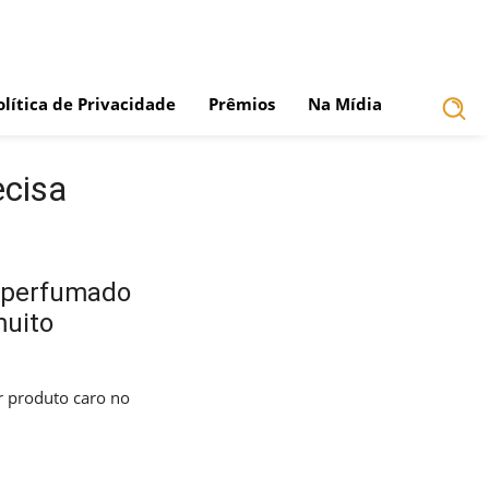
olítica de Privacidade
Prêmios
Na Mídia
ecisa
o perfumado
muito
 produto caro no