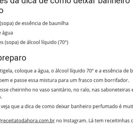
tes da dica de como deixar banheiro
o
 (sopa) de essência de baunilha
e água
s (sopa) de álcool líquido (70°)
preparo
igela, coloque a água, o álcool líquido 70° e a essência de b
bem e passe essa mistura para um frasco com borrifador.
esse cheirinho no vaso sanitário, no ralo, nas saboneteiras 
.
 veja que a dica de como deixar banheiro perfumado é muit
receitatodahora.com.br
no Instagram. Lá tem receitinhas