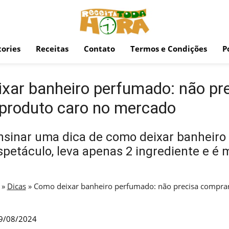
ories
Receitas
Contato
Termos e Condições
P
xar banheiro perfumado: não pr
produto caro no mercado
nsinar uma dica de como deixar banheir
petáculo, leva apenas 2 ingrediente e é 
»
Dicas
»
Como deixar banheiro perfumado: não precisa comprar
9/08/2024