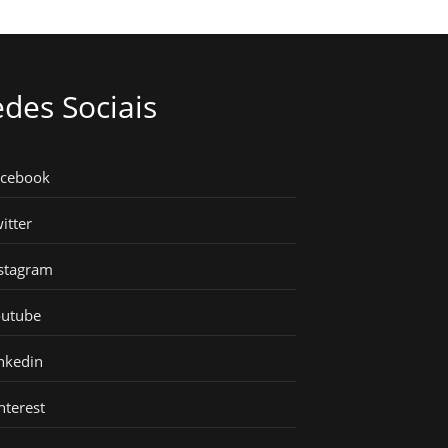
des Sociais
acebook
itter
stagram
outube
nkedin
nterest