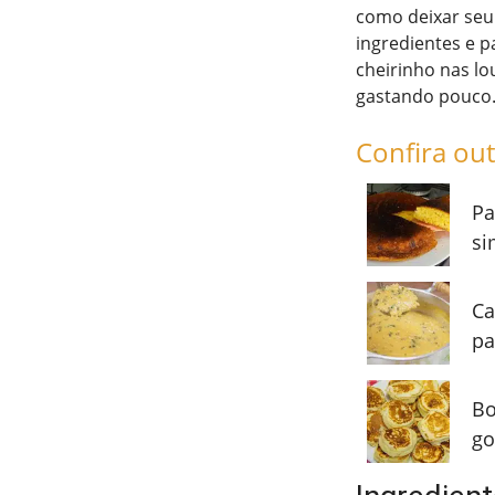
como deixar seu
ingredientes e 
cheirinho nas lo
gastando pouco. 
Confira out
Pa
si
Ca
pa
Bo
go