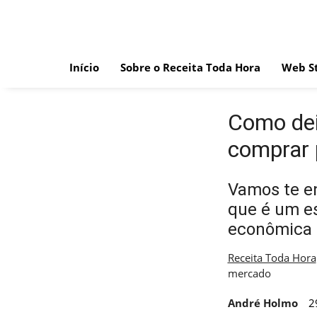
Skip
to
content
Início
Sobre o Receita Toda Hora
Web St
Como dei
comprar 
Vamos te e
que é um es
econômica
Receita Toda Hora
mercado
André Holmo
2