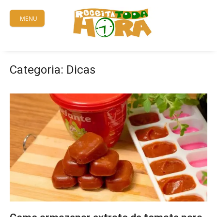
Skip
to
MENU
content
Categoria:
Dicas