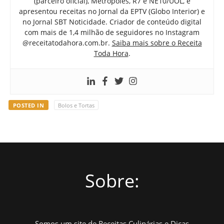
(parceiro oficial), Metrópoles, R7 e NE10/UOL, e
apresentou receitas no Jornal da EPTV (Globo Interior) e
no Jornal SBT Noticidade. Criador de conteúdo digital
com mais de 1,4 milhão de seguidores no Instagram
@receitatodahora.com.br.
Saiba mais sobre o Receita
Toda Hora
.
POSTED IN
Bolos e Tortas
Sobre:
Somos um site de Receitas Culinárias e Dicas