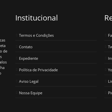
Institucional
Re
Termos e Condições
F
icas
reta
Contato
Tw
ho de
os
Expediente
In
elos
nha
Política de Privacidade
Y
o
Aviso Legal
Li
Nossa Equipe
Pi