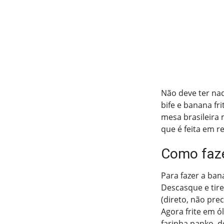
Não deve ter na
bife e banana fri
mesa brasileira 
que é feita em re
Como faze
Para fazer a ban
Descasque e tire
(direto, não pre
Agora frite em ó
farinha panko, 