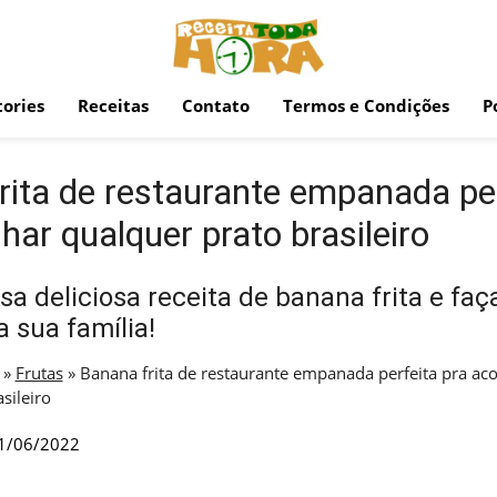
ories
Receitas
Contato
Termos e Condições
P
rita de restaurante empanada per
ar qualquer prato brasileiro
a deliciosa receita de banana frita e faç
 sua família!
»
Frutas
»
Banana frita de restaurante empanada perfeita pra a
sileiro
1/06/2022