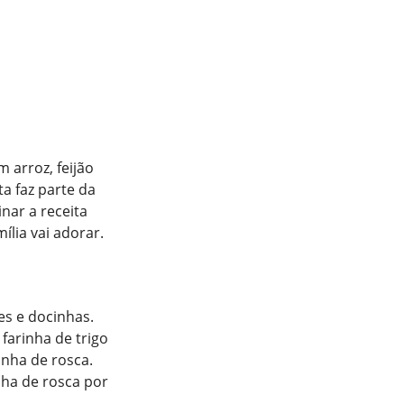
arroz, feijão
ta faz parte da
nar a receita
ília vai adorar.
es e docinhas.
farinha de trigo
inha de rosca.
nha de rosca por