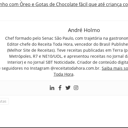
inho com Óreo e Gotas de Chocolate fácil que até criança c
André Holmo
Chef formado pelo Senac São Paulo, com trajetória na gastrono
Editor-chefe do Receita Toda Hora, vencedor do Brasil Publish
(Melhor Site de Receitas). Teve receitas publicadas em Terra (par
Metrópoles, R7 e NE10/UOL, e apresentou receitas no Jornal d
Interior) e no Jornal SBT Noticidade. Criador de conteúdo digi
e seguidores no Instagram @receitatodahora.com.br.
Saiba mais so
Toda Hora
.
utas