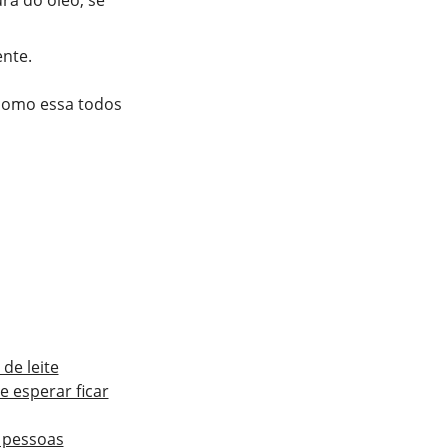
a do óleo, se
ente.
 como essa todos
de leite
 esperar ficar
 pessoas