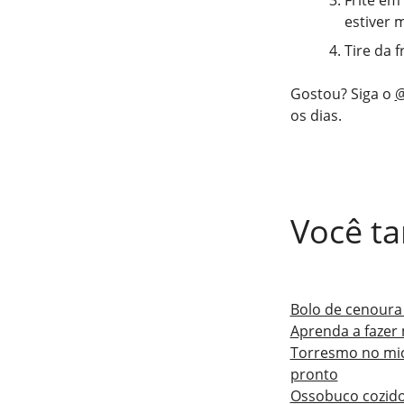
Frite em
estiver 
Tire da 
Gostou? Siga o
@
os dias.
Você t
Bolo de cenoura 
Aprenda a fazer
Torresmo no mic
pronto
Ossobuco cozido