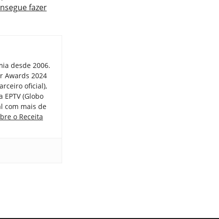
onsegue fazer
mia desde 2006.
er Awards 2024
ceiro oficial),
a EPTV (Globo
tal com mais de
bre o Receita