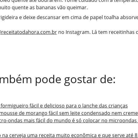
 óleo quente até dourarem. Tome cuidado com a temperatur
muito quente as bananas vão queimar.
frigideira e deixe descansar em cima de papel toalha absorv
receitatodahora.com.br
no Instagram. Lá tem receitinhas
ambém pode gostar de:
formigueiro fácil e delicioso para o lanche das crianças
 mousse de morango fácil sem leite condensado nem creme 
ro-ondas mais fácil do mundo é só colocar no microondas e
 na cerveja uma receita muito econômica e que serve até 8