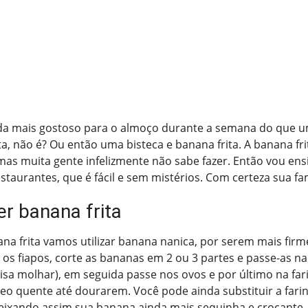
da mais gostoso para o almoço durante a semana do que um 
ta, não é? Ou então uma bisteca e banana frita. A banana fri
mas muita gente infelizmente não sabe fazer. Então vou ensi
staurantes, que é fácil e sem mistérios. Com certeza sua fam
r banana frita
ana frita vamos utilizar banana nanica, por serem mais firm
 os fiapos, corte as bananas em 2 ou 3 partes e passe-as na 
cisa molhar), em seguida passe nos ovos e por último na far
leo quente até dourarem. Você pode ainda substituir a fari
deixando assim sua banana ainda mais sequinha e crocante.