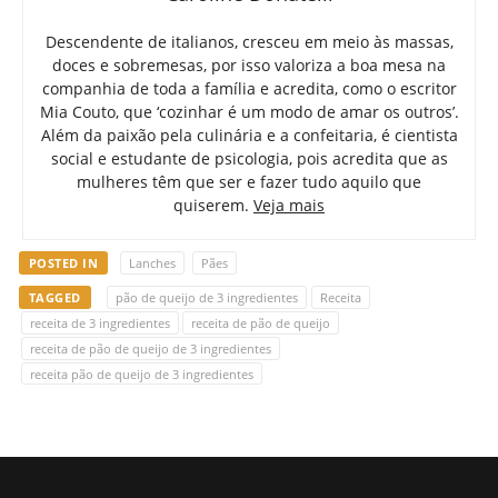
Descendente de italianos, cresceu em meio às massas,
doces e sobremesas, por isso valoriza a boa mesa na
companhia de toda a família e acredita, como o escritor
Mia Couto, que ‘cozinhar é um modo de amar os outros’.
Além da paixão pela culinária e a confeitaria, é cientista
social e estudante de psicologia, pois acredita que as
mulheres têm que ser e fazer tudo aquilo que
quiserem.
Veja mais
POSTED IN
Lanches
Pães
TAGGED
pão de queijo de 3 ingredientes
Receita
receita de 3 ingredientes
receita de pão de queijo
receita de pão de queijo de 3 ingredientes
receita pão de queijo de 3 ingredientes