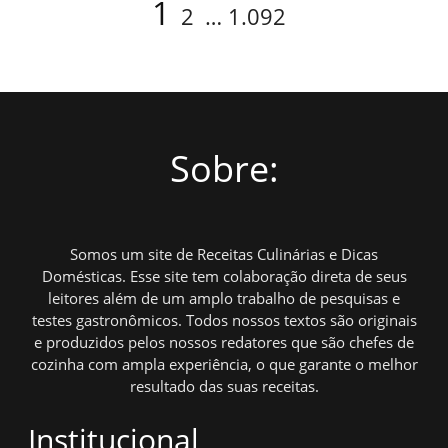
Navegação
Page
Page
Page
1
2
…
1.092
por
posts
Sobre:
Somos um site de Receitas Culinárias e Dicas
Domésticas. Esse site tem colaboração direta de seus
leitores além de um amplo trabalho de pesquisas e
testes gastronômicos. Todos nossos textos são originais
e produzidos pelos nossos redatores que são chefes de
cozinha com ampla experiência, o que garante o melhor
resultado das suas receitas.
Institucional