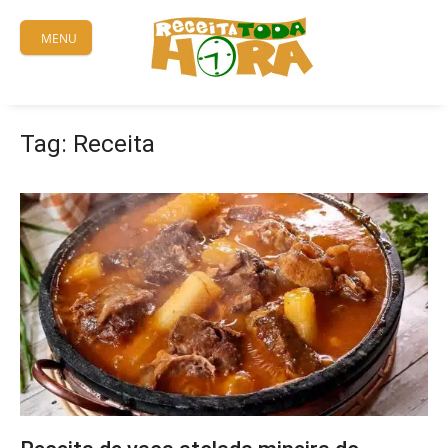
Skip
to
MENU
content
Tag:
Receita