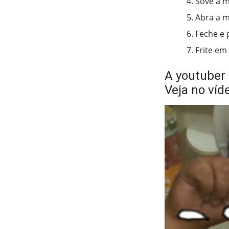
Sove a m
Abra a m
Feche e 
Frite em 
A youtuber 
Veja no víd