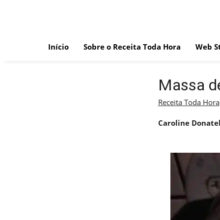
Skip
to
content
Início
Sobre o Receita Toda Hora
Web St
Massa de
Receita Toda Hora
Caroline Donatel