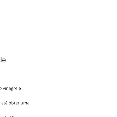
de
o vinagre e
 até obter uma