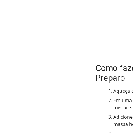
Como faze
Preparo
Aqueça a
Em uma t
misture.
Adicione
massa h