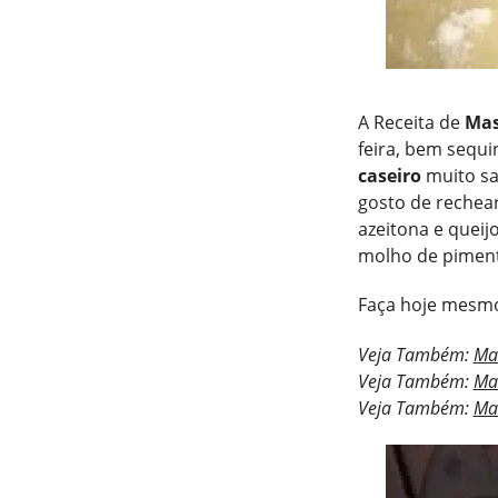
A Receita de
Mas
feira, bem sequi
caseiro
muito sab
gosto de rechea
azeitona e queij
molho de piment
Faça hoje mesm
Veja Também:
Mas
Veja Também:
Ma
Veja Também:
Mas