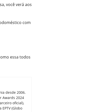
a, você verá aos
trodoméstico com
 como essa todos
mia desde 2006.
er Awards 2024
ceiro oficial),
a EPTV (Globo