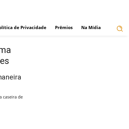
olítica de Privacidade
Prêmios
Na Mídia
uma
tes
maneira
 caseira de