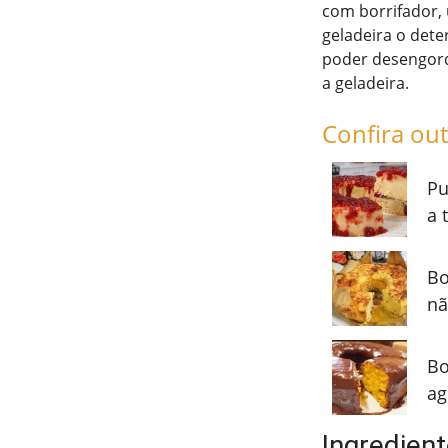
com borrifador,
geladeira o dete
poder desengordu
a geladeira.
Confira out
Pu
a 
Bo
nã
Bo
ag
Ingredien