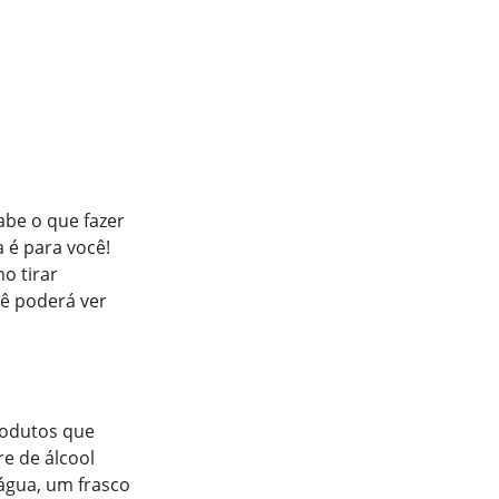
abe o que fazer
 é para você!
o tirar
cê poderá ver
rodutos que
e de álcool
água, um frasco