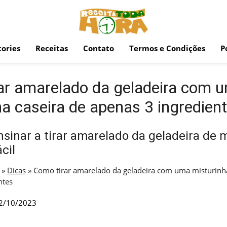
ories
Receitas
Contato
Termos e Condições
P
ar amarelado da geladeira com 
ha caseira de apenas 3 ingredien
sinar a tirar amarelado da geladeira de 
cil
»
Dicas
»
Como tirar amarelado da geladeira com uma misturinha
ntes
2/10/2023