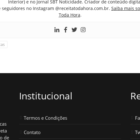
Interior) e no Jornal SBT Noticidade. Criador de conteúdo digi
e seguidores no Instagram @receitatodahora.com.br.
Saiba mais so
Toda Hora
.
cas
Institucional
Re
Termos e Condições
F
icas
reta
Contato
Tw
ho de