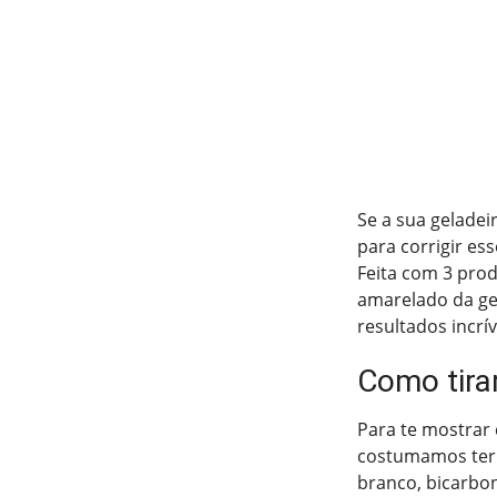
Se a sua geladei
para corrigir es
Feita com 3 prod
amarelado da gel
resultados incrív
Como tira
Para te mostrar
costumamos ter 
branco, bicarbon