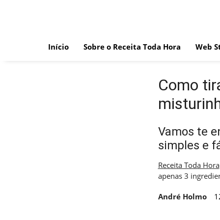
Skip
to
content
Início
Sobre o Receita Toda Hora
Web St
Como tir
misturin
Vamos te en
simples e fá
Receita Toda Hora
apenas 3 ingredie
André Holmo
1