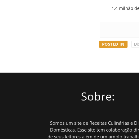
1,4 milhão d
POSTED IN
Di
Sobre:
Somos um site de Receitas Culinárias e D
Domésticas. Esse site tem colaboração di
de seus leitores além de um amplo trabal