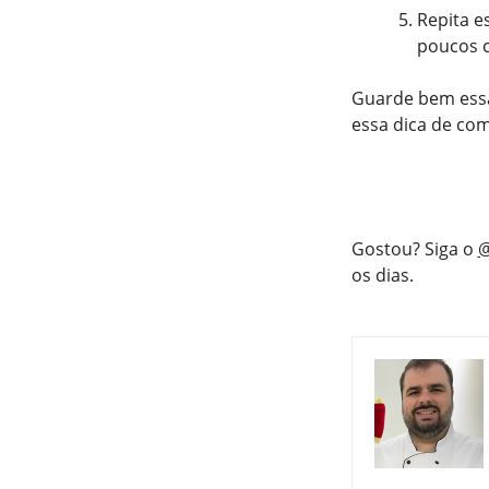
Repita e
poucos c
Guarde bem essa
essa dica de com
Gostou? Siga o
@
os dias.