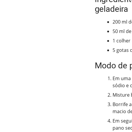
geladeira
200 ml 
50 ml de
1 colher
5 gotas 
Modo de 
Em uma t
sódio e 
Misture 
Borrife a
macio de
Em segui
pano sec