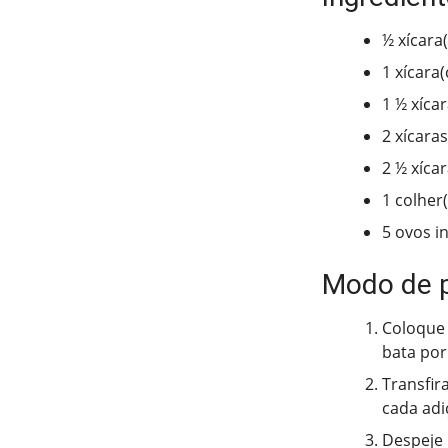
½ xícara
1 xícara
1 ½ xícar
2 xícara
2 ½ xíca
1 colher
5 ovos i
Modo de 
Coloque n
bata po
Transfir
cada adi
Despeje 