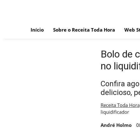
Skip
to
content
Início
Sobre o Receita Toda Hora
Web St
Bolo de c
no liquid
Confira ago
delicioso, p
Receita Toda Hora
liquidificador
André Holmo
0