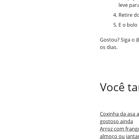
leve par
Retire d
E o bolo
Gostou? Siga o
@
os dias.
Você ta
Coxinha da asa a
gostoso ainda
Arroz com frango
almoço ou janta