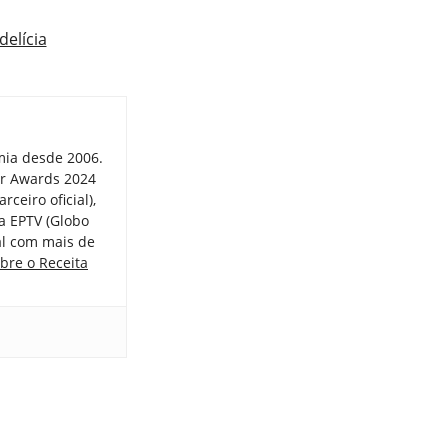
elícia
mia desde 2006.
er Awards 2024
ceiro oficial),
a EPTV (Globo
tal com mais de
bre o Receita