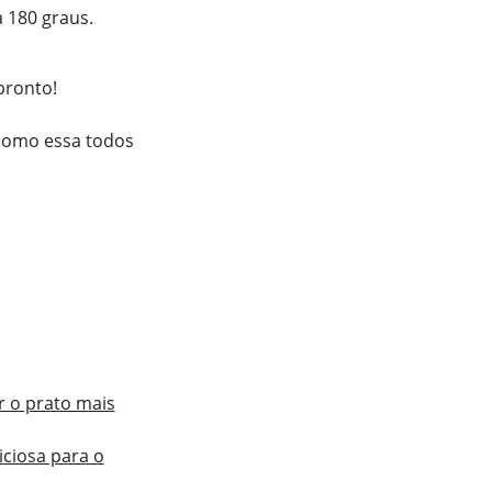
a 180 graus.
pronto!
 como essa todos
r o prato mais
iciosa para o