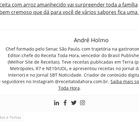
eceita com arroz amanhecido vai surpreender toda a família
bem cremoso que dá para você de vários sabores fica uma d
André Holmo
Chef formado pelo Senac São Paulo, com trajetória na gastrono
Editor-chefe do Receita Toda Hora, vencedor do Brasil Publish
(Melhor Site de Receitas). Teve receitas publicadas em Terra (par
Metrópoles, R7 e NE10/UOL, e apresentou receitas no Jornal d
Interior) e no Jornal SBT Noticidade. Criador de conteúdo digi
e seguidores no Instagram @receitatodahora.com.br.
Saiba mais so
Toda Hora
.
los e Tortas