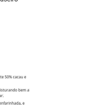
late 50% cacau e
 misturando bem a
ar.
enfarinhada, e