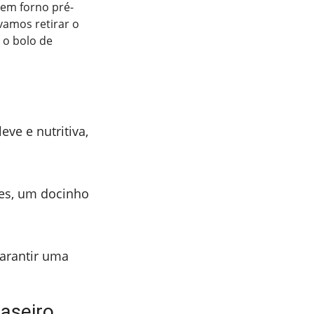
 em forno pré-
vamos retirar o
 o bolo de
ve e nutritiva,
es, um docinho
garantir uma
caseiro