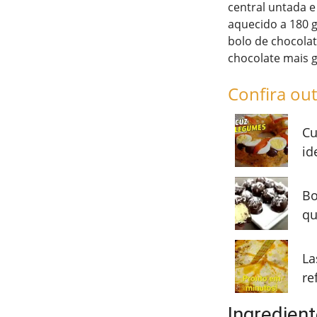
central untada e
aquecido a 180 
bolo de chocolat
chocolate mais g
Confira out
Cu
id
Bo
qu
La
re
Ingredien