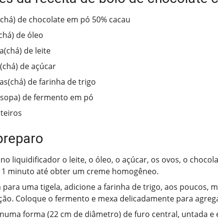
(chá) de chocolate em pó 50% cacau
(chá) de óleo
a(chá) de leite
s(chá) de açúcar
ras(chá) de farinha de trigo
(sopa) de fermento em pó
nteiros
preparo
o liquidificador o leite, o óleo, o açúcar, os ovos, o choco
r 1 minuto até obter um creme homogêneo.
a para uma tigela, adicione a farinha de trigo, aos poucos,
ção. Coloque o fermento e mexa delicadamente para agreg
numa forma (22 cm de diâmetro) de furo central, untada e 