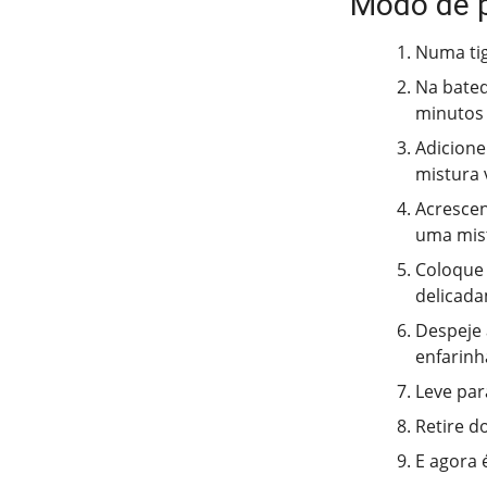
Modo de 
Numa tig
Na bated
minutos 
Adicione
mistura v
Acrescen
uma mis
Coloque 
delicada
Despeje 
enfarinh
Leve par
Retire d
E agora 