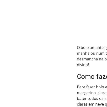
O bolo amanteig
manhã ou num ch
desmancha na boc
divino!
Como faz
Para fazer bolo a
margarina, clar
bater todos os i
claras em neve 