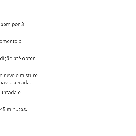
 bem por 3
momento a
dição até obter
m neve e misture
massa aerada.
 untada e
-45 minutos.