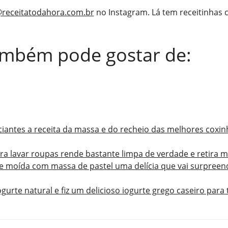
receitatodahora.com.br
no Instagram. Lá tem receitinhas
ambém pode gostar de:
ciantes a receita da massa e do recheio das melhores coxin
ra lavar roupas rende bastante limpa de verdade e retira 
e moída com massa de pastel uma delícia que vai surpreen
iogurte natural e fiz um delicioso iogurte grego caseiro para 