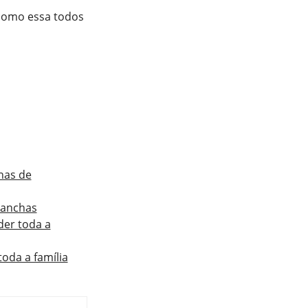
 como essa todos
has de
manchas
der toda a
toda a família