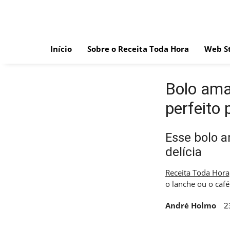
Skip
to
content
Início
Sobre o Receita Toda Hora
Web St
Bolo ama
perfeito 
Esse bolo a
delícia
Receita Toda Hora
o lanche ou o café
André Holmo
2