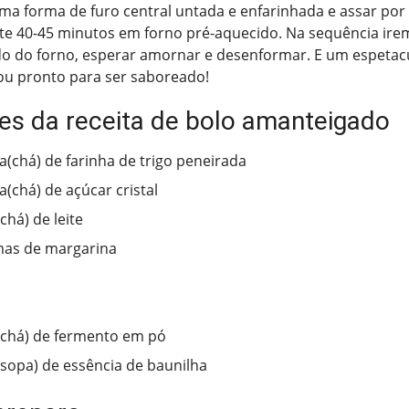
a forma de furo central untada e enfarinhada e assar por
 40-45 minutos em forno pré-aquecido. Na sequência irem
o do forno, esperar amornar e desenformar. E um espetacu
ou pronto para ser saboreado!
tes da receita de bolo amanteigado
ra(chá) de farinha de trigo peneirada
a(chá) de açúcar cristal
chá) de leite
mas de margarina
(chá) de fermento em pó
(sopa) de essência de baunilha