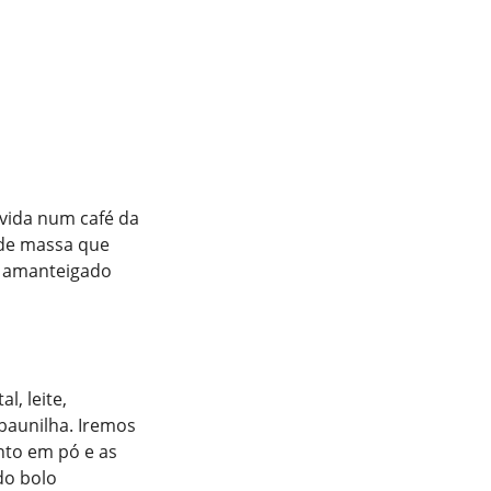
vida num café da
de massa que
o amanteigado
l, leite,
baunilha. Iremos
ento em pó e as
do bolo