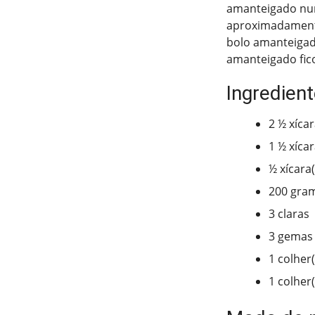
amanteigado num
aproximadamente
bolo amanteigad
amanteigado fic
Ingredien
2 ½ xíca
1 ½ xícar
½ xícara(
200 gra
3 claras
3 gemas
1 colher
1 colher