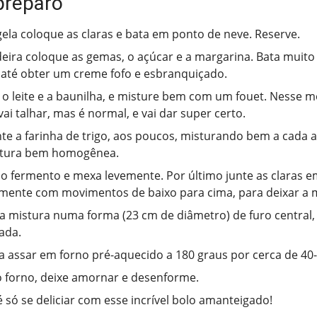
preparo
ela coloque as claras e bata em ponto de neve. Reserve.
eira coloque as gemas, o açúcar e a margarina. Bata muito
até obter um creme fofo e esbranquiçado.
 o leite e a baunilha, e misture bem com um fouet. Nesse 
ai talhar, mas é normal, e vai dar super certo.
te a farinha de trigo, aos poucos, misturando bem a cada a
tura bem homogênea.
o fermento e mexa levemente. Por último junte as claras e
mente com movimentos de baixo para cima, para deixar a 
a mistura numa forma (23 cm de diâmetro) de furo central,
ada.
a assar em forno pré-aquecido a 180 graus por cerca de 40
o forno, deixe amornar e desenforme.
é só se deliciar com esse incrível bolo amanteigado!