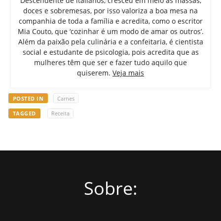
Descendente de italianos, cresceu em meio às massas,
doces e sobremesas, por isso valoriza a boa mesa na
companhia de toda a família e acredita, como o escritor
Mia Couto, que ‘cozinhar é um modo de amar os outros’.
Além da paixão pela culinária e a confeitaria, é cientista
social e estudante de psicologia, pois acredita que as
mulheres têm que ser e fazer tudo aquilo que
quiserem.
Veja mais
POSTED IN
Carnes
TAGGED
Receita
Sobre: