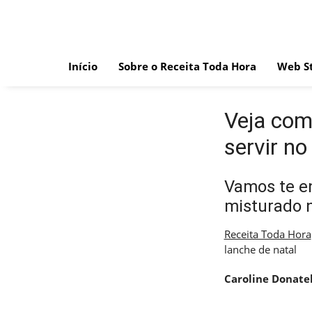
Skip
to
content
Início
Sobre o Receita Toda Hora
Web St
Veja com
servir no
Vamos te en
misturado n
Receita Toda Hora
lanche de natal
Caroline Donatel