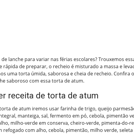
e lanche para variar nas férias escolares? Trouxemos essa
e rápida de preparar, o recheio é misturado a massa e leva
s uma torta úmida, saborosa e cheia de recheio. Confira o
he saboroso com essa torta de atum.
r receita de torta de atum
torta de atum iremos usar farinha de trigo, queijo parmesã
 integral, manteiga, sal, fermento em pó, cebola, pimentão v
lho, milho-verde em conserva, cheiro-verde, pimenta-do-rei
m refogado com alho, cebola, pimentão, milho verde, seleta