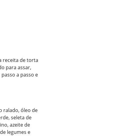
 receita de torta
do para assar,
 passo a passo e
o ralado, óleo de
erde, seleta de
no, azeite de
 de legumes e