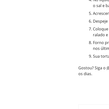
o sal e 
Acrescen
Despeje 
Coloque 
ralado e 
Forno pr
nos últi
Sua tort
Gostou? Siga o
@
os dias.