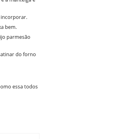
 incorporar.
xa bem.
eijo parmesão
atinar do forno
 como essa todos