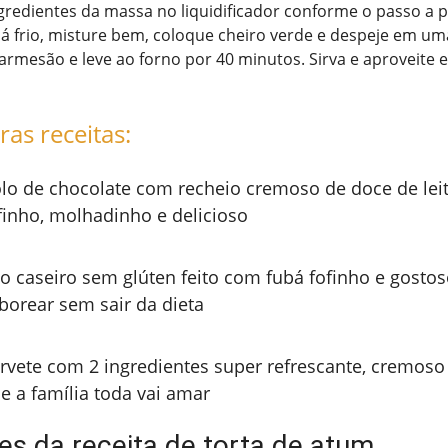
gredientes da massa no liquidificador conforme o passo a 
já frio, misture bem, coloque cheiro verde e despeje em um
parmesão e leve ao forno por 40 minutos. Sirva e aproveite 
ras receitas:
lo de chocolate com recheio cremoso de doce de leit
finho, molhadinho e delicioso
o caseiro sem glúten feito com fubá fofinho e gostos
borear sem sair da dieta
rvete com 2 ingredientes super refrescante, cremoso
e a família toda vai amar
es da receita de torta de atum