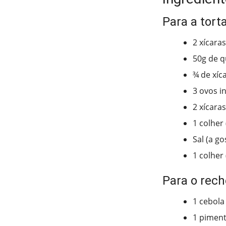
Para a tort
2 xícaras
50g de q
¾ de xíca
3 ovos i
2 xícaras
1 colher
Sal (a go
1 colher
Para o rech
1 cebola
1 piment