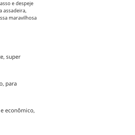
passo e despeje
a assadeira,
essa maravilhosa
e, super
o, para
 e econômico,