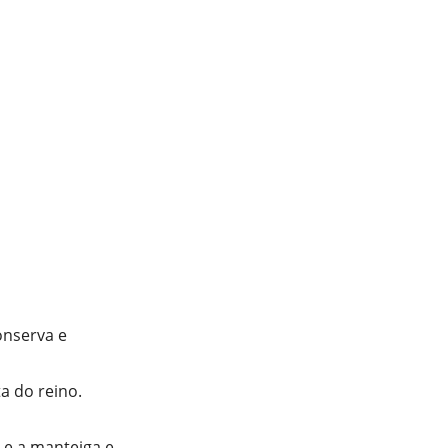
onserva e
a do reino.
e e a manteiga e