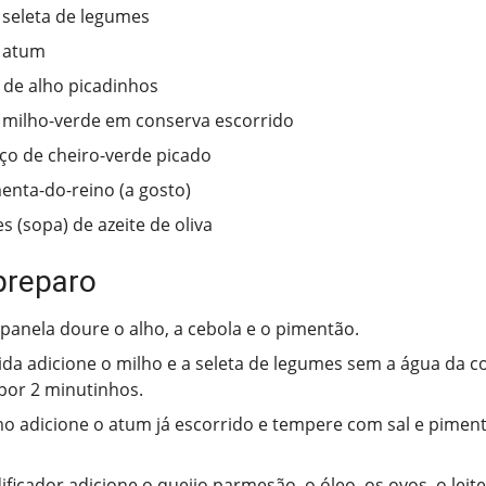
e seleta de legumes
e atum
 de alho picadinhos
e milho-verde em conserva escorrido
o de cheiro-verde picado
menta-do-reino (a gosto)
s (sopa) de azeite de oliva
preparo
anela doure o alho, a cebola e o pimentão.
da adicione o milho e a seleta de legumes sem a água da c
por 2 minutinhos.
mo adicione o atum já escorrido e tempere com sal e piment
ificador adicione o queijo parmesão, o óleo, os ovos, o leit