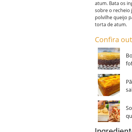
atum. Bata os in
sobre o recheio 
polvilhe queijo 
torta de atum.
Confira out
Bo
fo
Pã
sa
So
qu
Ingredient