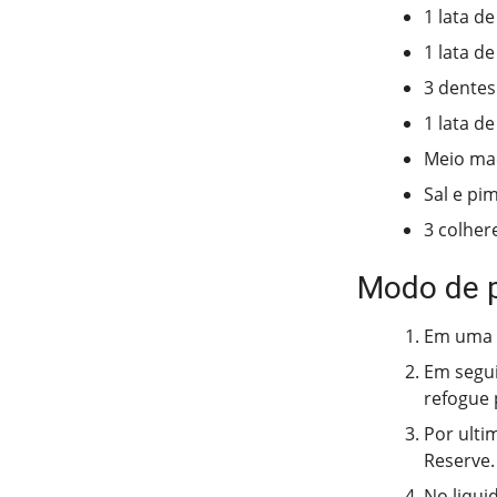
1 lata d
1 lata d
3 dentes
1 lata d
Meio maç
Sal e pi
3 colhere
Modo de 
Em uma p
Em segui
refogue 
Por ulti
Reserve.
No liquid