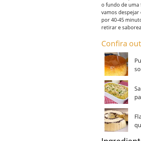
o fundo de uma 
vamos despejar o
por 40-45 minuto
retirar e saborea
Confira out
Pu
so
Sa
pa
Fl
qu