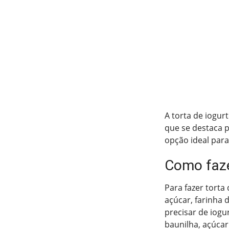
A torta de iogur
que se destaca p
opção ideal para
Como faze
Para fazer torta
açúcar, farinha 
precisar de iogur
baunilha, açúcar