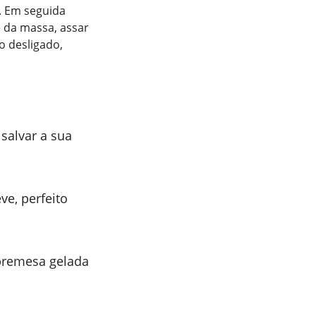
. Em seguida
e da massa, assar
o desligado,
salvar a sua
e, perfeito
obremesa gelada