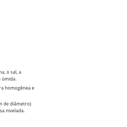
a, o sal, a
a úmida.
ura homogênea e
m de diâmetro)
a nivelada.