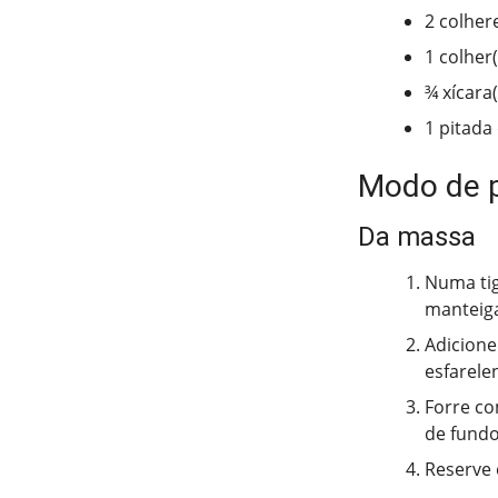
2 colher
1 colher
¾ xícara
1 pitada 
Modo de 
Da massa
Numa tige
manteiga
Adicione
esfarele
Forre co
de fundo
Reserve 