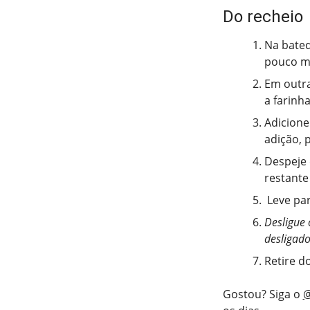
Do recheio
Na bated
pouco ma
Em outra
a farinh
Adicione
adição, 
Despeje 
restante
Leve par
Desligue 
desligado
Retire do
Gostou? Siga o
@