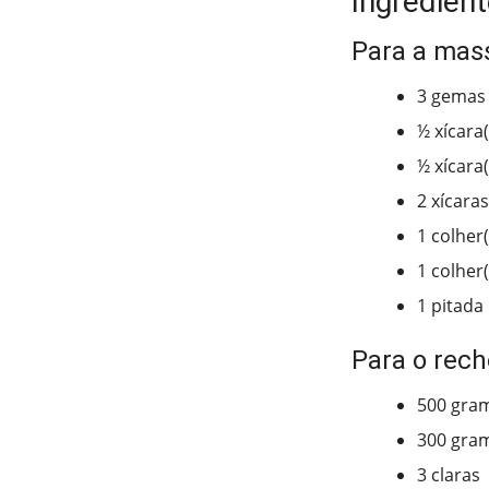
Ingredient
Para a mas
3 gemas
½ xícara
½ xícara
2 xícaras
1 colher
1 colher
1 pitada 
Para o rech
500 gram
300 gram
3 claras