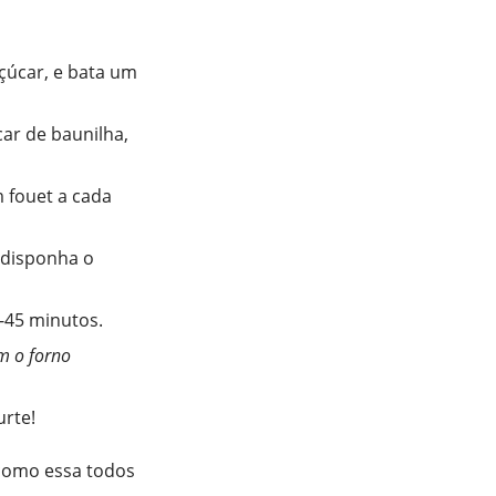
çúcar, e bata um
car de baunilha,
 fouet a cada
 disponha o
-45 minutos.
om o forno
urte!
 como essa todos