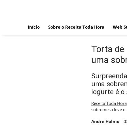
Skip
to
content
Início
Sobre o Receita Toda Hora
Web St
Torta de
uma sobr
Surpreenda
uma sobreme
iogurte é o 
Receita Toda Hora
sobremesa leve e
Andre Holmo
0