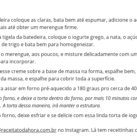
eira coloque as claras, bata bem até espumar, adicione o a
is até obter um merengue firme.
 tigela da batedeira, coloque o iogurte grego, a nata, o açú
a de trigo e bata bem para homogeneizar.
 o merengue, aos poucos, e misture delicadamente com um
para incorporar.
esse creme sobre a base de massa na forma, espalhe bem,
 da massa, e espalhe para cobrir toda a superfície.
a assar em forno pré-aquecido a 180 graus pro cerca de 40
o forno, e deixe a torta dentro do forno, por mais 10 minutos c
. A torta dessa maneira, irá manter a estrutura.
 forno, deixe esfriar e se delicie com essa linda torta de iog
receitatodahora.com.br
no Instagram. Lá tem receitinhas