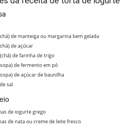
es da receita de torta de iogurte
sa
(chá) de manteiga ou margarina bem gelada
(chá) de açúcar
(chá) de farinha de trigo
(sopa) de fermento em pó
(sopa) de açúcar de baunilha
de sal
eio
as de iogurte grego
as de nata ou creme de leite fresco