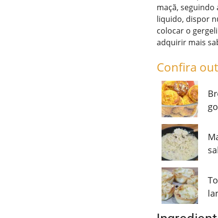
maçã, seguindo 
liquido, dispor 
colocar o gergel
adquirir mais sa
Confira out
Br
go
Ma
sa
To
la