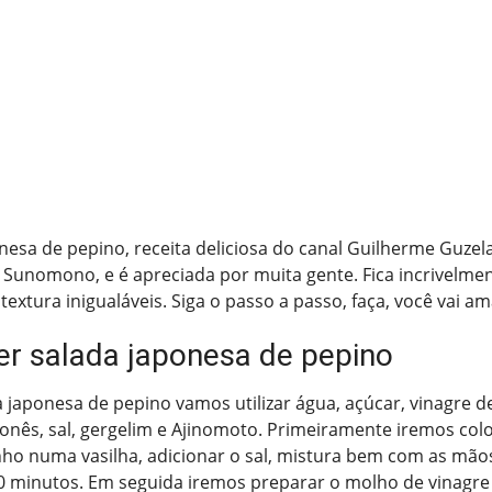
nesa de pepino, receita deliciosa do canal Guilherme Guze
Sunomono, e é apreciada por muita gente. Fica incrivelme
xtura inigualáveis. Siga o passo a passo, faça, você vai ama
r salada japonesa de pepino
a japonesa de pepino vamos utilizar água, açúcar, vinagre d
onês, sal, gergelim e Ajinomoto. Primeiramente iremos col
nho numa vasilha, adicionar o sal, mistura bem com as mãos
0 minutos. Em seguida iremos preparar o molho de vinagre