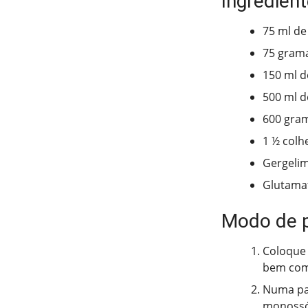
Ingredien
75 ml de
75 grama
150 ml d
500 ml d
600 gram
1 ½ colh
Gergelim
Glutamat
Modo de 
Coloque 
bem com 
Numa pan
monossód