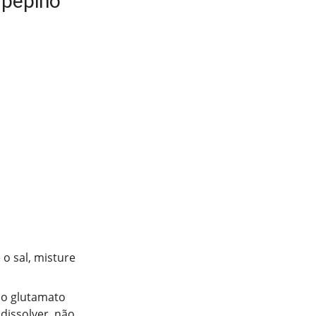
 pepino
o sal, misture
 o glutamato
dissolver, não