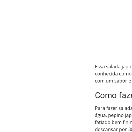
Essa salada japo
conhecida como 
com um sabor e te
Como faze
Para fazer salad
água, pepino jap
fatiado bem fini
descansar por 3