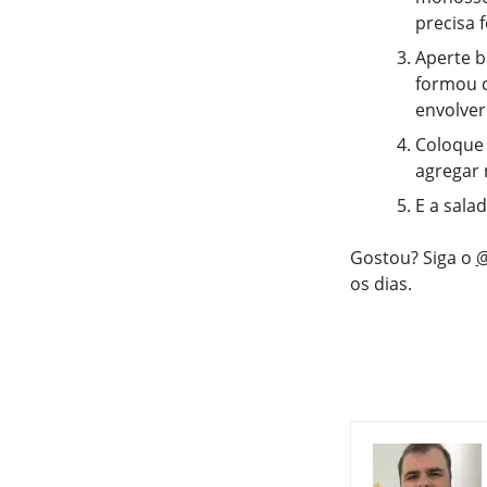
precisa f
Aperte b
formou c
envolver
Coloque 
agregar 
E a sala
Gostou? Siga o
@
os dias.