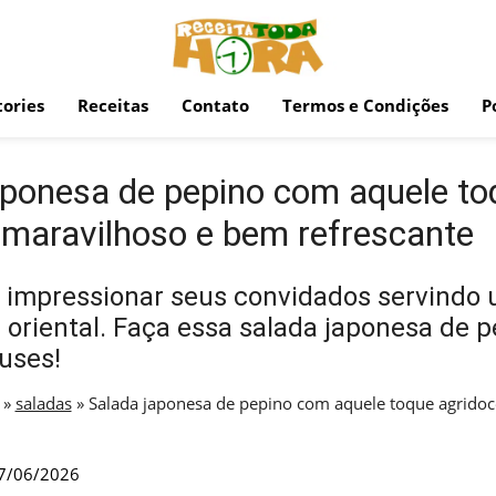
ories
Receitas
Contato
Termos e Condições
P
aponesa de pepino com aquele to
 maravilhoso e bem refrescante
 impressionar seus convidados servindo 
a oriental. Faça essa salada japonesa de p
uses!
»
saladas
»
Salada japonesa de pepino com aquele toque agridoc
7/06/2026