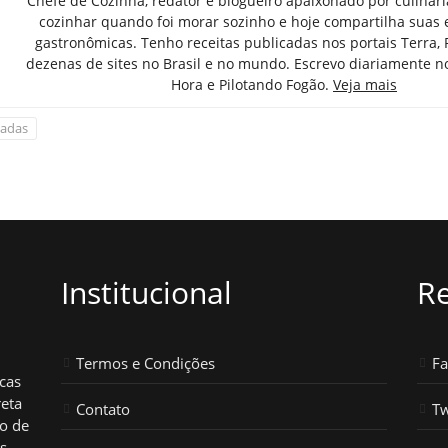
Chefe de Cozinha, redator e blogueiro apaixonado por culinár
cozinhar quando foi morar sozinho e hoje compartilha suas 
gastronômicas. Tenho receitas publicadas nos portais Terra,
dezenas de sites no Brasil e no mundo. Escrevo diariamente n
Hora e Pilotando Fogão.
Veja mais
ladas
Institucional
Re
Termos e Condições
F
icas
reta
Contato
Tw
ho de
os