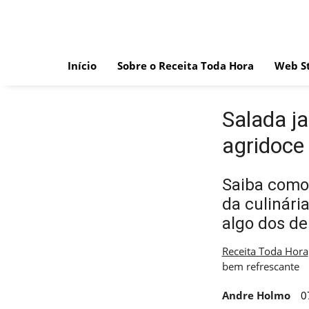
Skip
to
content
Início
Sobre o Receita Toda Hora
Web St
Salada j
agridoce
Saiba como
da culinári
algo dos de
Receita Toda Hora
bem refrescante
Andre Holmo
0