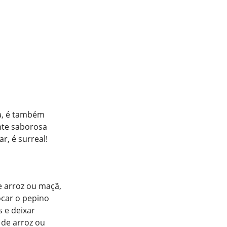
la, é também
nte saborosa
r, é surreal!
e arroz ou maçã,
ocar o pepino
 e deixar
 de arroz ou