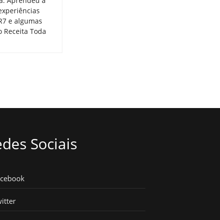
ia. Aprendeu a
experiências
 R7 e algumas
o Receita Toda
des Sociais
acebook
itter