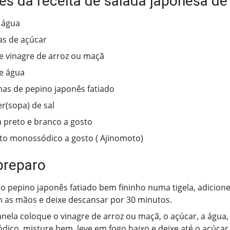
tes da receita de salada japonesa de
 água
s de açúcar
e vinagre de arroz ou maçã
e água
as de pepino japonês fatiado
er(sopa) de sal
 preto e branco a gosto
o monossódico a gosto ( Ajinomoto)
preparo
o pepino japonês fatiado bem fininho numa tigela, adicione 
as mãos e deixe descansar por 30 minutos.
ela coloque o vinagre de arroz ou maçã, o açúcar, a água,
ico, misture bem, leve em fogo baixo e deixe até o açúcar 