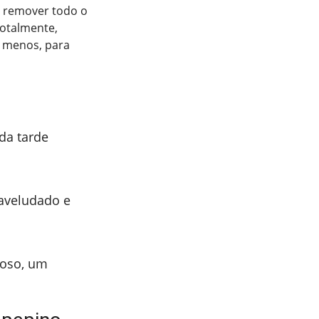
a remover todo o
totalmente,
o menos, para
da tarde
aveludado e
moso, um