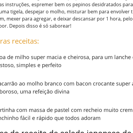
as instruções, espremer bem os pepinos desidratados par
numa tigela, despejar o molho, misturar bem para envolver 
im, mexer para agregar, e deixar descansar por 1 hora, pel
bor. Depois disso é só saborear!
ras receitas:
oa de milho super macia e cheirosa, para um lanche 
stoso, simples e perfeito
carrão ao molho branco com bacon crocante super 
boroso, uma refeição divina
rtinha com massa de pastel com recheio muito cre
nchinho fácil e rápido que todos adoram