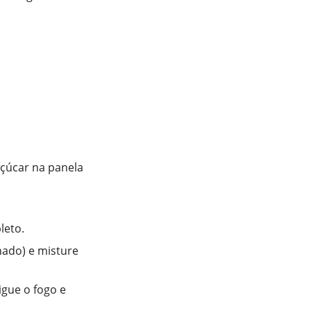
çúcar na panela
leto.
inado) e misture
gue o fogo e