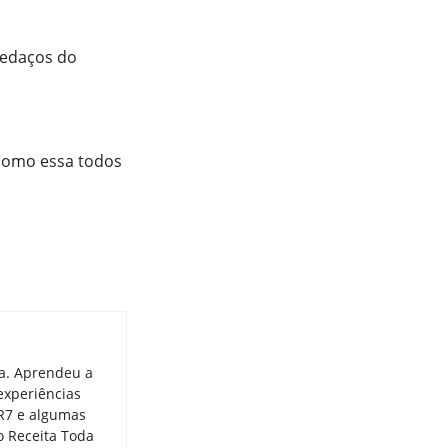
pedaços do
 como essa todos
ia. Aprendeu a
experiências
 R7 e algumas
o Receita Toda