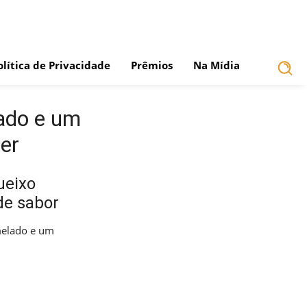
olítica de Privacidade
Prêmios
Na Mídia
ado e um
zer
ueixo
de sabor
melado e um