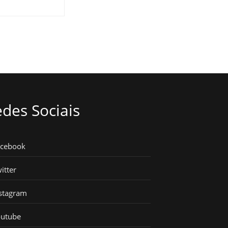
des Sociais
acebook
itter
stagram
outube