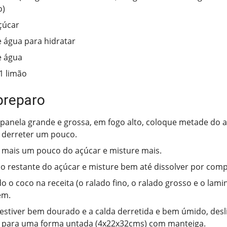
o)
çúcar
 água para hidratar
e água
1 limão
preparo
anela grande e grossa, em fogo alto, coloque metade do a
 derreter um pouco.
 mais um pouco do açúcar e misture mais.
o restante do açúcar e misture bem até dissolver por comp
do o coco na receita (o ralado fino, o ralado grosso e o lam
em.
stiver bem dourado e a calda derretida e bem úmido, desli
a para uma forma untada (4x22x32cms) com manteiga.