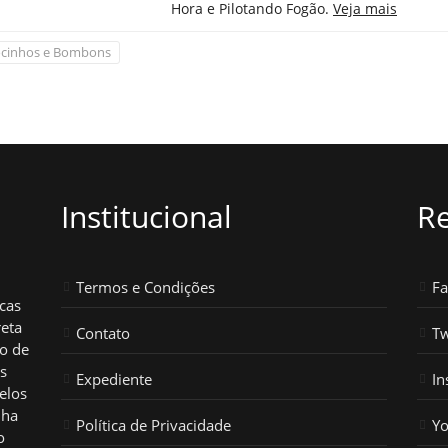
Hora e Pilotando Fogão.
Veja mais
cinhos e Bombons
Institucional
Re
Termos e Condições
F
icas
reta
Contato
Tw
ho de
os
Expediente
In
elos
nha
Política de Privacidade
Y
o