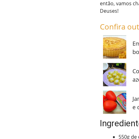
então, vamos ch
Deuses!
Confira out
Em
bo
Co
az
Ja
e 
Ingredient
550g de 