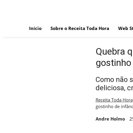
Skip
to
content
Início
Sobre o Receita Toda Hora
Web St
Quebra q
gostinho 
Como não se
deliciosa, 
Receita Toda Hora
gostinho de infânc
Andre Holmo
2