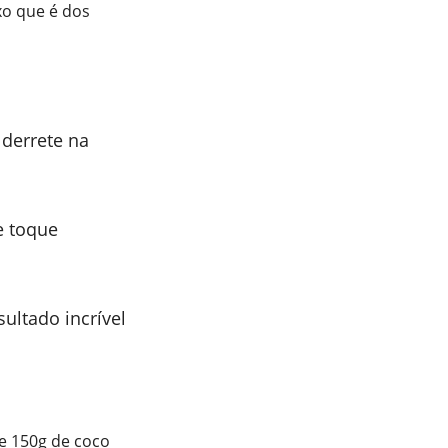
o que é dos
derrete na
e toque
sultado incrível
 e 150g de coco