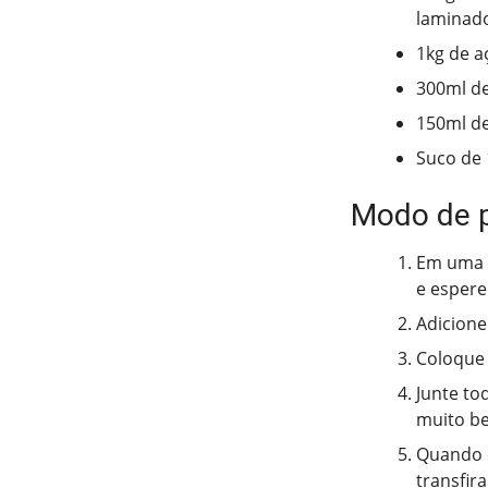
laminad
1kg de a
300ml de
150ml d
Suco de 
Modo de 
Em uma p
e espere
Adicione
Coloque 
Junte to
muito b
Quando e
transfir