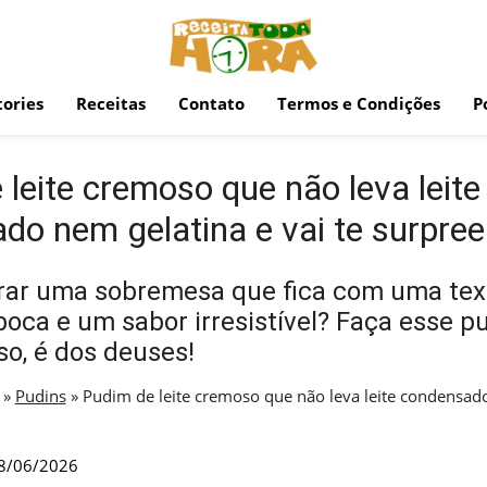
ories
Receitas
Contato
Termos e Condições
P
leite cremoso que não leva leite
do nem gelatina e vai te surpre
rar uma sobremesa que fica com uma tex
boca e um sabor irresistível? Faça esse p
so, é dos deuses!
»
Pudins
»
Pudim de leite cremoso que não leva leite condensad
8/06/2026