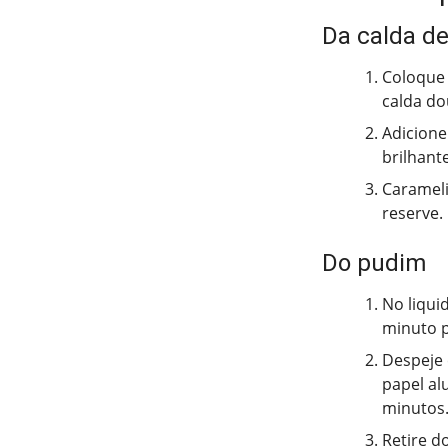
Da calda d
Coloque 
calda do
Adicione
brilhante
Carameli
reserve.
Do pudim
No liquid
minuto 
Despeje 
papel al
minutos
Retire d