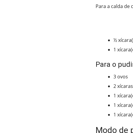
Para a calda de
½ xícara
1 xícara
Para o pud
3 ovos
2 xícaras
1 xícara
1 xícara(
1 xícara
Modo de 