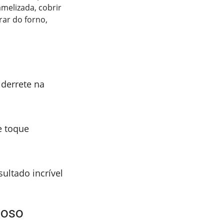
melizada, cobrir
rar do forno,
derrete na
e toque
sultado incrível
moso