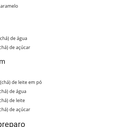
 caramelo
(chá) de água
(chá) de açúcar
im
(chá) de leite em pó
(chá) de água
chá) de leite
(chá) de açúcar
preparo