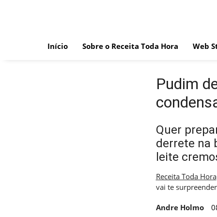
Skip
to
content
Início
Sobre o Receita Toda Hora
Web St
Pudim de 
condensa
Quer prepa
derrete na 
leite cremo
Receita Toda Hora
vai te surpreender
Andre Holmo
0