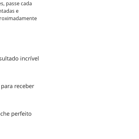
es, passe cada
ntadas e
aproximadamente
sultado incrível
 para receber
che perfeito