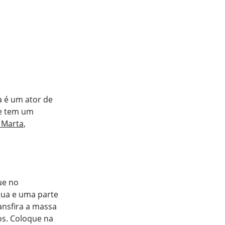
a é um ator de
 e tem um
 Marta
,
ue no
água e uma parte
ansfira a massa
os. Coloque na