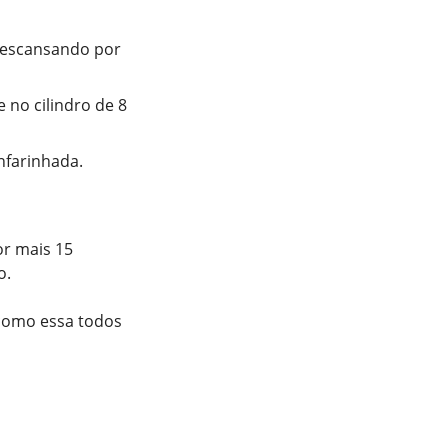
descansando por
 no cilindro de 8
nfarinhada.
or mais 15
o.
 como essa todos