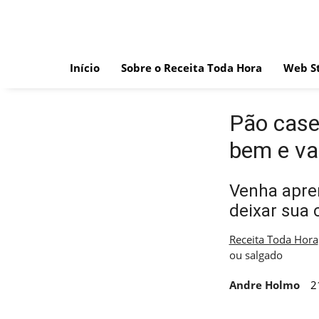
Skip
to
content
Início
Sobre o Receita Toda Hora
Web St
Pão case
bem e va
Venha apren
deixar sua 
Receita Toda Hora
ou salgado
Andre Holmo
2