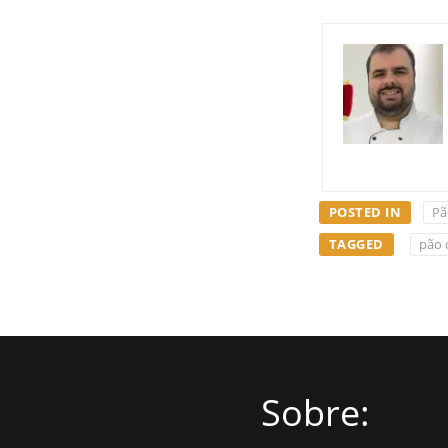
POSTED IN
Pã
TAGGED
pão 
Sobre: