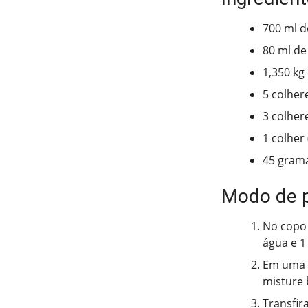
700 ml 
80 ml de
1,350 kg
5 colher
3 colher
1 colher
45 grama
Modo de 
No copo 
água e 1
Em uma t
misture 
Transfir