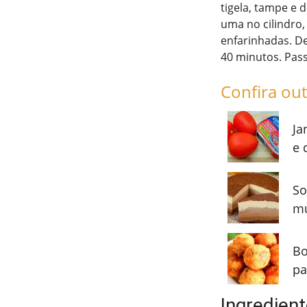
tigela, tampe e 
uma no cilindro
enfarinhadas. D
40 minutos. Pas
Confira out
Ja
e 
So
mu
Bo
pa
Ingredient