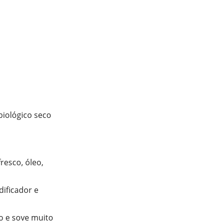
biológico seco
resco, óleo,
dificador e
o e sove muito