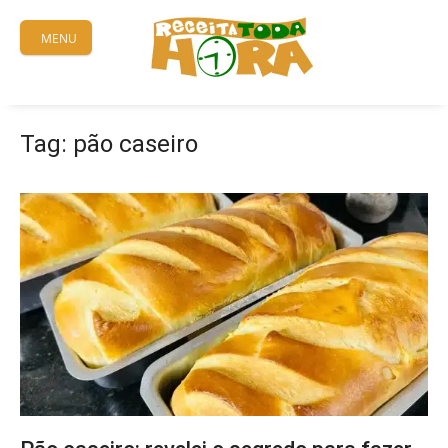
Skip
to
MENU
content
Tag:
pão caseiro