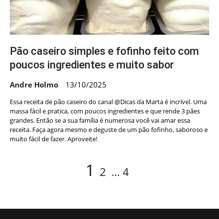
Pão caseiro simples e fofinho feito com
poucos ingredientes e muito sabor
Andre Holmo
13/10/2025
Essa receita de pão caseiro do canal @Dicas da Marta é incrível. Uma
massa fácil e pratica, com poucos ingredientes e que rende 3 pães
grandes. Então se a sua família é numerosa você vai amar essa
receita. Faça agora mesmo e deguste de um pão fofinho, saboroso e
muito fácil de fazer. Aproveite!
Navegação
Page
Page
Page
1
2
…
4
por
posts