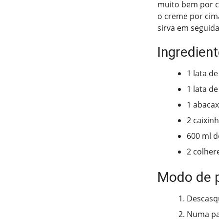
muito bem por ce
o creme por cima
sirva em seguid
Ingredien
1 lata d
1 lata d
1 abacax
2 caixin
600 ml d
2 colher
Modo de 
Descasqu
Numa pan