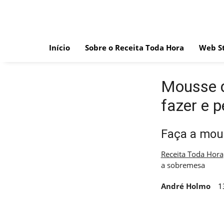
Skip
to
content
Início
Sobre o Receita Toda Hora
Web St
Mousse d
fazer e 
Faça a mous
Receita Toda Hora
a sobremesa
André Holmo
1