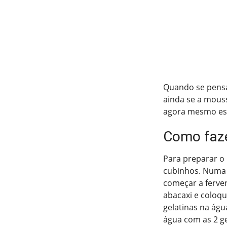
Quando se pensa 
ainda se a mousse
agora mesmo essa
Como faze
Para preparar o
cubinhos. Numa p
começar a ferver
abacaxi e coloqu
gelatinas na águ
água com as 2 ge