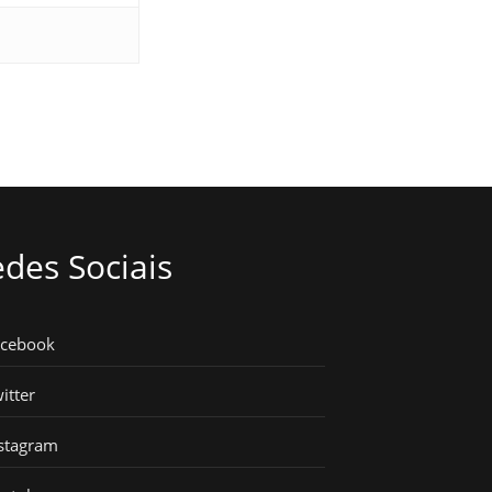
des Sociais
acebook
itter
stagram