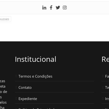
usses
Institucional
Re
Termos e Condições
F
icas
reta
Contato
Tw
ho de
os
Expediente
In
elos
nha