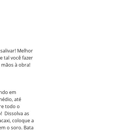
salivar! Melhor
e tal você fazer
e mãos à obra!
ando em
médio, até
re todo o
! Dissolva as
caxi, coloque a
sem o soro. Bata