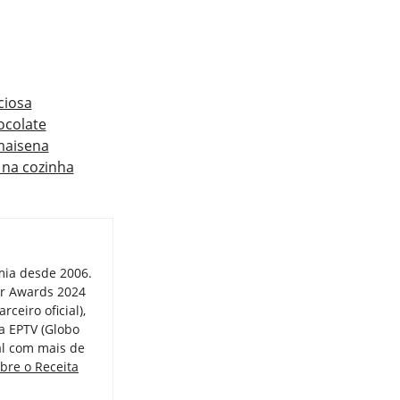
ciosa
ocolate
maisena
na cozinha
mia desde 2006.
er Awards 2024
ceiro oficial),
a EPTV (Globo
tal com mais de
bre o Receita