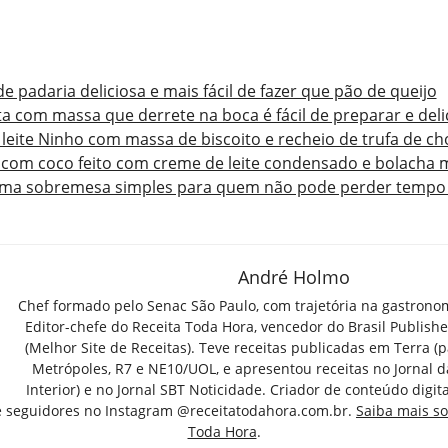
e padaria deliciosa e mais fácil de fazer que pão de queijo
a com massa que derrete na boca é fácil de preparar e deli
 leite Ninho com massa de biscoito e recheio de trufa de ch
 com coco feito com creme de leite condensado e bolacha 
uma sobremesa simples para quem não pode perder tempo 
André Holmo
Chef formado pelo Senac São Paulo, com trajetória na gastrono
Editor-chefe do Receita Toda Hora, vencedor do Brasil Publish
(Melhor Site de Receitas). Teve receitas publicadas em Terra (par
Metrópoles, R7 e NE10/UOL, e apresentou receitas no Jornal d
Interior) e no Jornal SBT Noticidade. Criador de conteúdo digi
e seguidores no Instagram @receitatodahora.com.br.
Saiba mais so
Toda Hora
.