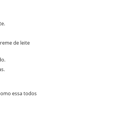
te.
creme de leite
do.
as.
 como essa todos