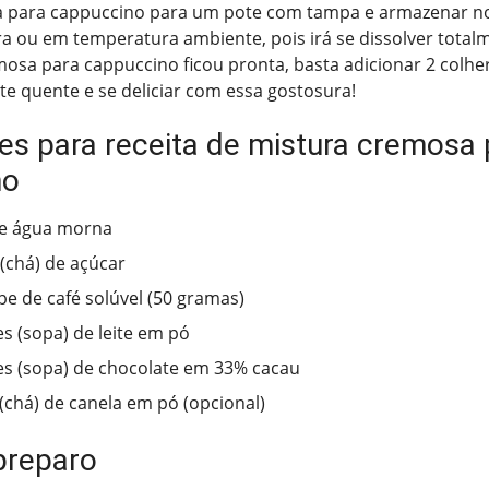
 para cappuccino para um pote com tampa e armazenar no
ra ou em temperatura ambiente, pois irá se dissolver totalm
mosa para cappuccino ficou pronta, basta adicionar 2 colh
ite quente e se deliciar com essa gostosura!
tes para receita de mistura cremosa 
no
de água morna
s(chá) de açúcar
pe de café solúvel (50 gramas)
es (sopa) de leite em pó
es (sopa) de chocolate em 33% cacau
 (chá) de canela em pó (opcional)
preparo