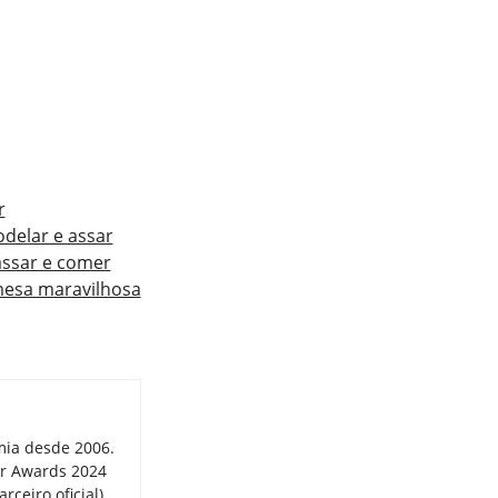
r
odelar e assar
assar e comer
mesa maravilhosa
mia desde 2006.
er Awards 2024
ceiro oficial),