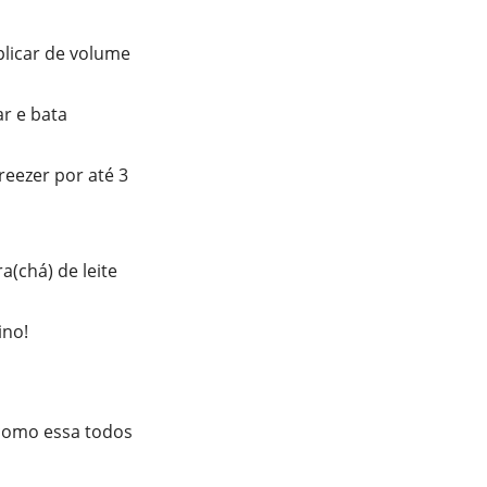
plicar de volume
ar e bata
reezer por até 3
a(chá) de leite
ino!
 como essa todos