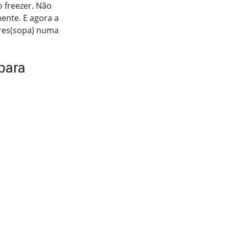
 freezer. Não
ente. E agora a
eres(sopa) numa
para