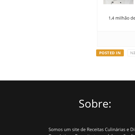
1,4 milhão d
POSTED IN
Nã
Sobre:
Somos um site de Receitas Culinárias e D