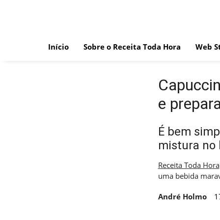
Skip
to
content
Início
Sobre o Receita Toda Hora
Web St
Capuccin
e prepar
É bem simpl
mistura no 
Receita Toda Hora
uma bebida marav
André Holmo
1