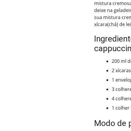
mistura cremosa
deixe na geladei
sua mistura cre
xícara(chá) de le
Ingredien
cappucci
200 ml 
2 xícara
1 envelo
3 colher
4 colher
1 colher
Modo de 