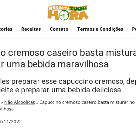
ories
Receitas
Contato
Termos e Condições
P
o cremoso caseiro basta misturar
ar uma bebida maravilhosa
es preparar esse capuccino cremoso, dep
leite e preparar uma bebida deliciosa
»
Não Alcoolicas
»
Capuccino cremoso caseiro basta misturar no l
ilhosa
7/11/2022