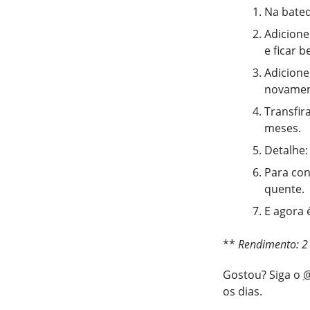
Na bated
Adicione
e ficar 
Adicione
novament
Transfir
meses.
Detalhe:
Para con
quente.
E agora 
**
Rendimento: 2 
Gostou? Siga o
@
os dias.