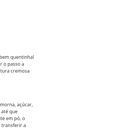
 bem quentinha!
r o passo a
istura cremosa
 morna, açúcar,
a até que
ite em pó, o
transferir a