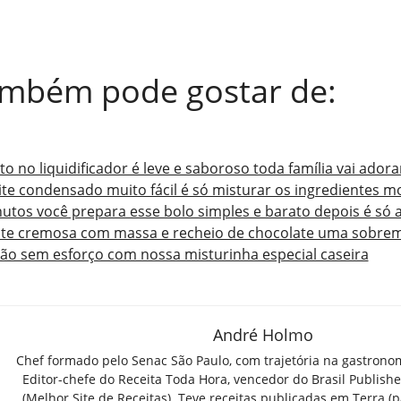
ambém pode gostar de:
o no liquidificador é leve e saboroso toda família vai adora
ite condensado muito fácil é só misturar os ingredientes m
utos você prepara esse bolo simples e barato depois é só 
ate cremosa com massa e recheio de chocolate uma sobre
ão sem esforço com nossa misturinha especial caseira
André Holmo
Chef formado pelo Senac São Paulo, com trajetória na gastrono
Editor-chefe do Receita Toda Hora, vencedor do Brasil Publish
(Melhor Site de Receitas). Teve receitas publicadas em Terra (par