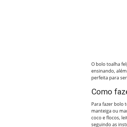
O bolo toalha fe
ensinando, além
perfeita para se
Como faze
Para fazer bolo t
manteiga ou marg
coco e flocos, l
seguindo as ins