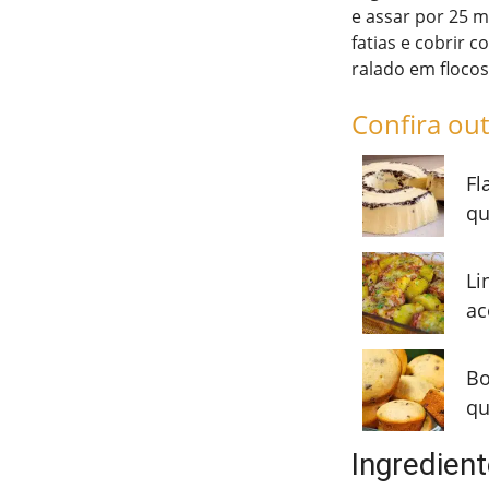
e assar por 25 m
fatias e cobrir 
ralado em flocos
Confira out
Fl
qu
Li
ac
Bo
qu
Ingredient