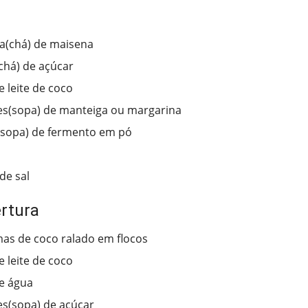
ra(chá) de maisena
(chá) de açúcar
e leite de coco
es(sopa) de manteiga ou margarina
(sopa) de fermento em pó
de sal
rtura
as de coco ralado em flocos
e leite de coco
e água
es(sopa) de açúcar