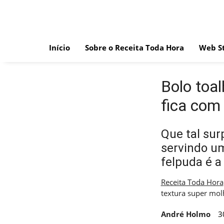
Skip
to
content
Início
Sobre o Receita Toda Hora
Web St
Bolo toal
fica com
Que tal sur
servindo um
felpuda é a 
Receita Toda Hora
textura super mol
André Holmo
3