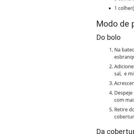
1 colher
Modo de 
Do bolo
Na bated
esbranq
Adicione
sal, e m
Acrescen
Despeje 
com mais
Retire d
cobertur
Da cobertu