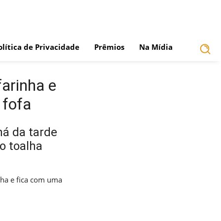
olítica de Privacidade
Prêmios
Na Mídia
farinha e
 fofa
há da tarde
o toalha
inha e fica com uma