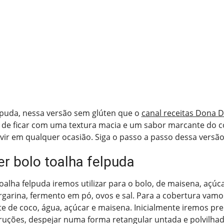
lpuda, nessa versão sem glúten que o
canal receitas Dona D
 de ficar com uma textura macia e um sabor marcante do c
rvir em qualquer ocasião. Siga o passo a passo dessa versão 
r bolo toalha felpuda
oalha felpuda iremos utilizar para o bolo, de maisena, açúcar
arina, fermento em pó, ovos e sal. Para a cobertura vamo
eite de coco, água, açúcar e maisena. Inicialmente iremos pr
truções, despejar numa forma retangular untada e polvilha