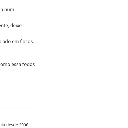
ida num
nte, deixe
alado em flocos.
 como essa todos
mia desde 2006.