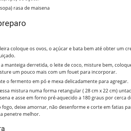
(sopa) rasa de maisena
preparo
eira coloque os ovos, o açúcar e bata bem até obter um c
uiçado.
 a manteiga derretida, o leite de coco, misture bem, coloqu
isture um pouco mais com um fouet para incorporar.
te o fermento em pó e mexa delicadamente para agregar.
essa mistura numa forma retangular ( 28 cm x 22 cm) untad
ena e asse em forno pré-aquecido a 180 graus por cerca d
o fogo, deixe amornar, não desenforme e corte em fatias pa
a penetre melhor.
ra