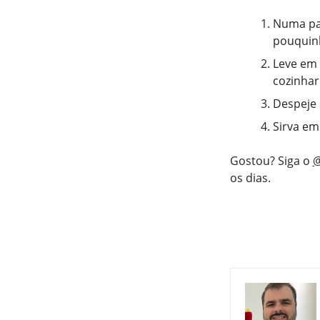
Numa pan
pouquinh
Leve em 
cozinhar
Despeje 
Sirva em
Gostou? Siga o
@
os dias.