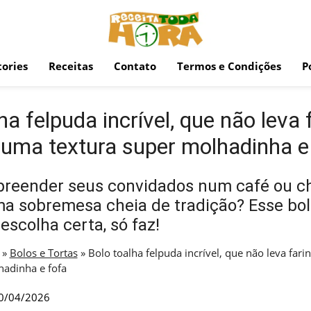
ories
Receitas
Contato
Termos e Condições
P
ha felpuda incrível, que não leva 
 uma textura super molhadinha e
preender seus convidados num café ou c
a sobremesa cheia de tradição? Esse bol
escolha certa, só faz!
»
Bolos e Tortas
»
Bolo toalha felpuda incrível, que não leva far
hadinha e fofa
0/04/2026