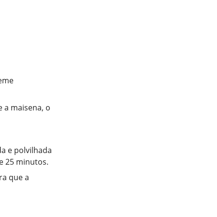
reme
e a maisena, o
a e polvilhada
e 25 minutos.
ra que a