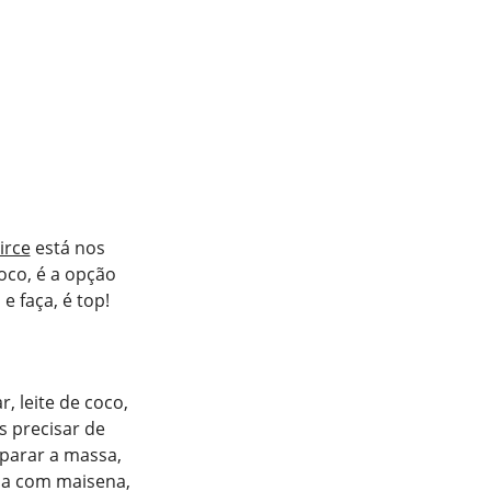
irce
está nos
oco, é a opção
e faça, é top!
, leite de coco,
s precisar de
eparar a massa,
da com maisena,