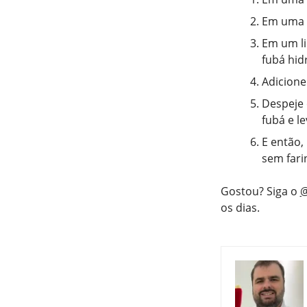
Em uma t
Em um li
fubá hid
Adicione
Despeje
fubá e l
E então,
sem fari
Gostou? Siga o
@
os dias.