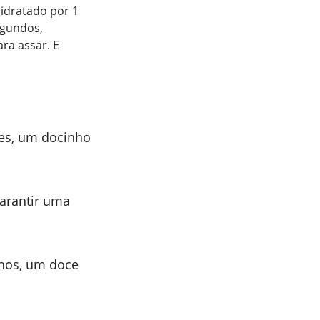
hidratado por 1
egundos,
ra assar. E
es, um docinho
garantir uma
hos, um doce