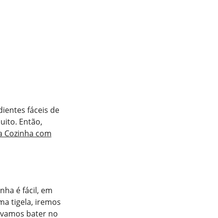
dientes fáceis de
uito. Então,
a Cozinha com
ha é fácil, em
a tigela, iremos
, vamos bater no