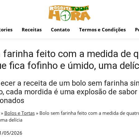
ories
Receitas
Contato
Termos e Condições
P
 farinha feito com a medida de q
e fica fofinho e úmido, uma delíc
cer a receita de um bolo sem farinha si
, cada mordida é uma explosão de sabor e
xonados
»
Bolos e Tortas
»
Bolo sem farinha feito com a medida de quatro
uma delícia
1/05/2026