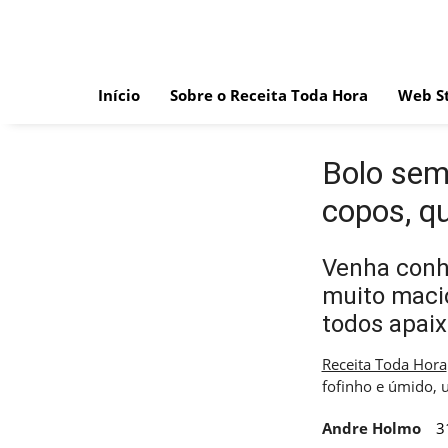
Skip
to
content
Início
Sobre o Receita Toda Hora
Web St
Bolo sem
copos, qu
Venha conhe
muito macio
todos apai
Receita Toda Hora
fofinho e úmido, 
Andre Holmo
3