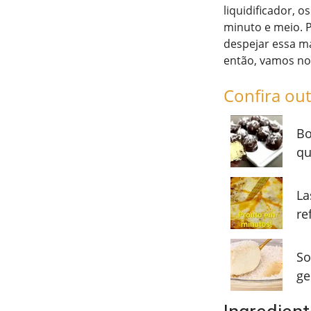
liquidificador, o
minuto e meio. P
despejar essa m
então, vamos nos
Confira out
Bo
qu
La
re
So
ge