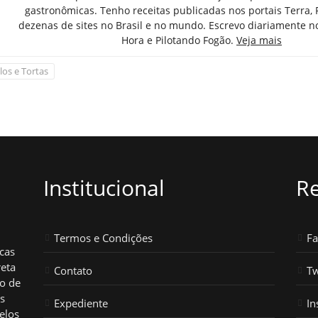
gastronômicas. Tenho receitas publicadas nos portais Terra,
dezenas de sites no Brasil e no mundo. Escrevo diariamente n
Hora e Pilotando Fogão.
Veja mais
los e Tortas
Institucional
Re
Termos e Condições
F
icas
reta
Contato
Tw
ho de
os
Expediente
In
elos