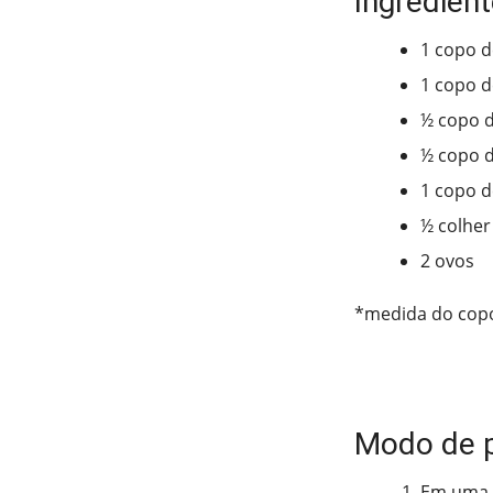
Ingredient
1 copo d
1 copo de
½ copo d
½ copo d
1 copo 
½ colher
2 ovos
*medida do copo
Modo de 
Em uma p