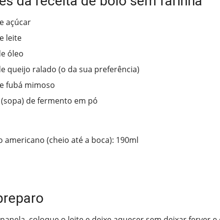
es da receita de bolo sem farinha
e açúcar
 leite
e óleo
e queijo ralado (o da sua preferência)
de fubá mimoso
 (sopa) de fermento em pó
 americano (cheio até a boca): 190ml
preparo
anela, coloque o leite e deixe aquecer sem deixar ferver e 