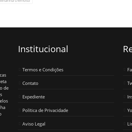
milharina cremoso
Institucional
Re
Termos e Condições
F
icas
reta
Contato
Tw
ho de
os
Expediente
In
elos
nha
Política de Privacidade
Y
o
Aviso Legal
Li