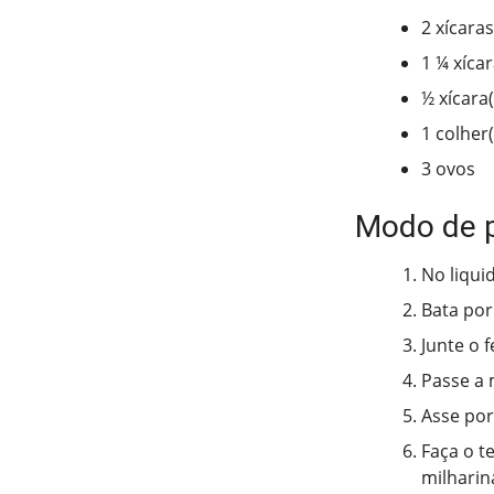
2 xícaras
1 ¼ xíca
½ xícara
1 colher
3 ovos
Modo de 
No liquid
Bata por
Junte o 
Passe a 
Asse por
Faça o t
milharin