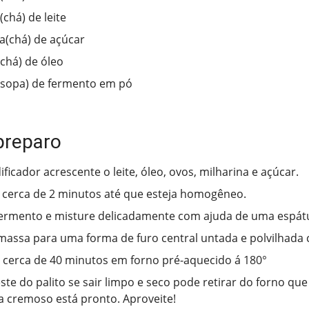
(chá) de leite
ra(chá) de açúcar
(chá) de óleo
(sopa) de fermento em pó
preparo
ificador acrescente o leite, óleo, ovos, milharina e açúcar.
 cerca de 2 minutos até que esteja homogêneo.
fermento e misture delicadamente com ajuda de uma espátu
massa para uma forma de furo central untada e polvilhada 
 cerca de 40 minutos em forno pré-aquecido á 180°
este do palito se sair limpo e seco pode retirar do forno qu
a cremoso está pronto. Aproveite!