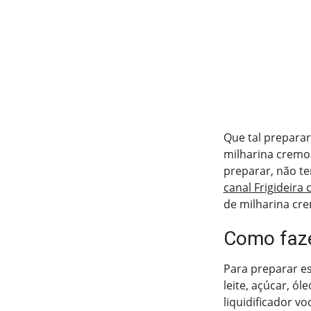
Que tal preparar
milharina cremos
preparar, não te
canal Frigideira
de milharina cr
Como faze
Para preparar es
leite, açúcar, ó
liquidificador v