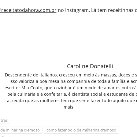
receitatodahora.com.br
no Instagram. Lá tem receitinhas
Caroline Donatelli
Descendente de italianos, cresceu em meio às massas, doces e 
isso valoriza a boa mesa na companhia de toda a família e ac
escritor Mia Couto, que ‘cozinhar é um modo de amar os outros’
pela culinária e a confeitaria, é cientista social e estudante de 
acredita que as mulheres têm que ser e fazer tudo aquilo que
mais
tras
 de milharina cremoso
como fazer bolo de milharina cremoso