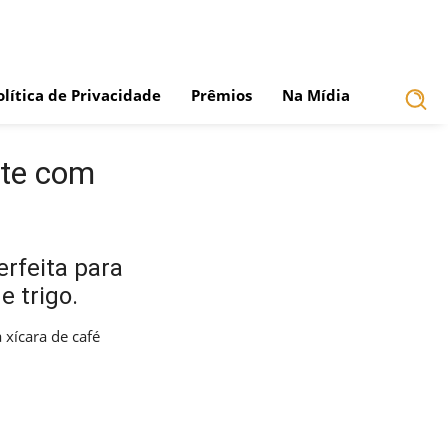
olítica de Privacidade
Prêmios
Na Mídia
ste com
erfeita para
e trigo.
xícara de café