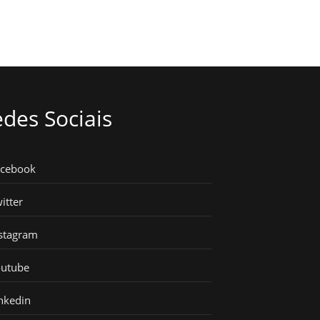
des Sociais
acebook
itter
stagram
outube
nkedin