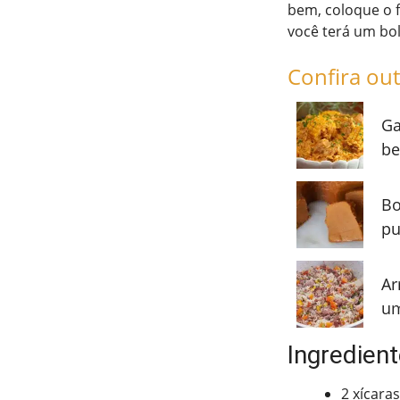
bem, coloque o 
você terá um bol
Confira out
Ga
be
Bo
pu
Ar
um
Ingredien
2 xícara