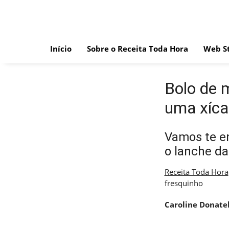
Skip
to
content
Início
Sobre o Receita Toda Hora
Web St
Bolo de 
uma xíca
Vamos te en
o lanche da
Receita Toda Hora
fresquinho
Caroline Donatel