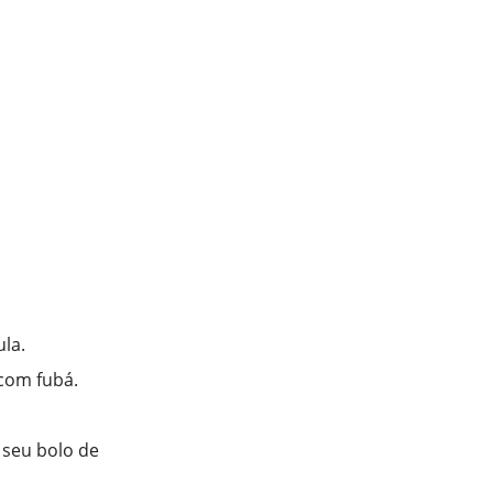
la.
com fubá.
e seu bolo de