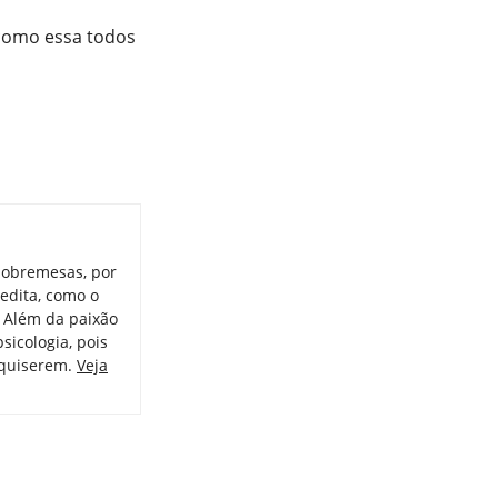
 como essa todos
sobremesas, por
redita, como o
. Além da paixão
psicologia, pois
 quiserem.
Veja