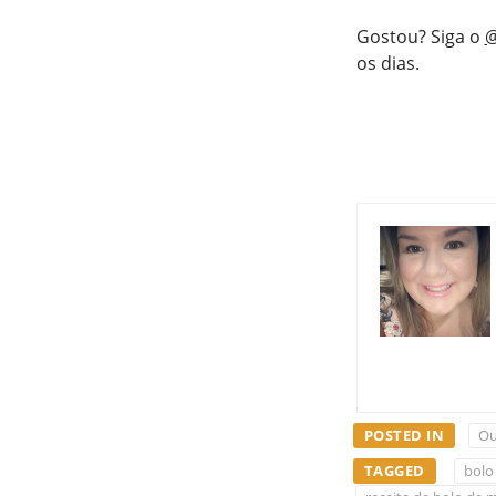
Gostou? Siga o
@
os dias.
POSTED IN
Ou
TAGGED
bolo