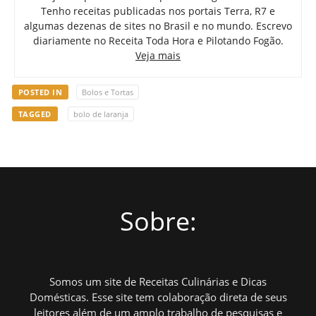
Tenho receitas publicadas nos portais Terra, R7 e
algumas dezenas de sites no Brasil e no mundo. Escrevo
diariamente no Receita Toda Hora e Pilotando Fogão.
Veja mais
POSTED IN
Bolos e Tortas
TAGGED
bolo de laranja
Sobre:
Somos um site de Receitas Culinárias e Dicas
Domésticas. Esse site tem colaboração direta de seus
leitores além de um amplo trabalho de pesquisas e