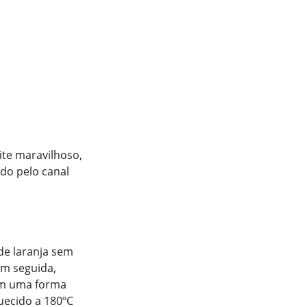
ite maravilhoso,
do pelo canal
de laranja sem
 Em seguida,
em uma forma
uecido a 180ºC