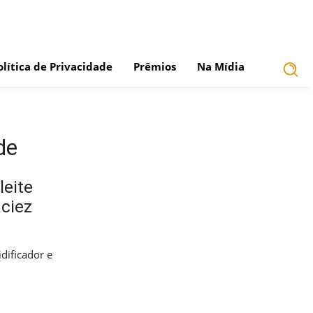
olítica de Privacidade
Prêmios
Na Mídia
de
leite
aciez
idificador e