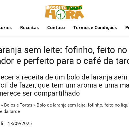
ories
Receitas
Contato
Termos e Condições
P
aranja sem leite: fofinho, feito no
cador e perfeito para o café da tar
cer a receita de um bolo de laranja sem 
fácil de fazer, que tem um aroma e uma m
 merece ser compartilhado
»
Bolos e Tortas
»
Bolo de laranja sem leite: fofinho, feito no liqu
fé da tarde
li
18/09/2025