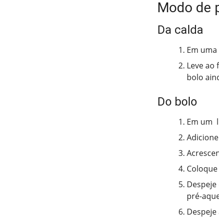
Modo de 
Da calda
Em uma p
Leve ao 
bolo ain
Do bolo
Em um li
Adicione
Acrescent
Coloque 
Despeje 
pré-aque
Despeje 