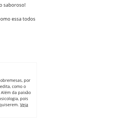
to saboroso!
 como essa todos
sobremesas, por
redita, como o
. Além da paixão
psicologia, pois
 quiserem.
Veja