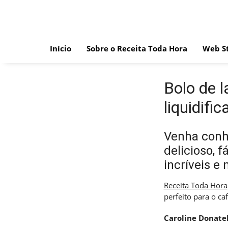
Skip
to
content
Início
Sobre o Receita Toda Hora
Web St
Bolo de l
liquidifi
Venha conhe
delicioso, 
incríveis e
Receita Toda Hora
perfeito para o ca
Caroline Donatel