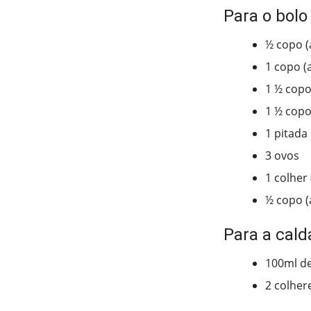
Para o bolo
½ copo (
1 copo (
1 ½ copo
1 ½ copo
1 pitada 
3 ovos
1 colher
½ copo (
Para a cald
100ml de
2 colher