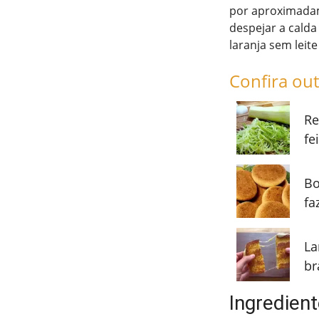
por aproximadam
despejar a cald
laranja sem leite
Confira out
Re
fe
Bo
fa
La
br
Ingredient