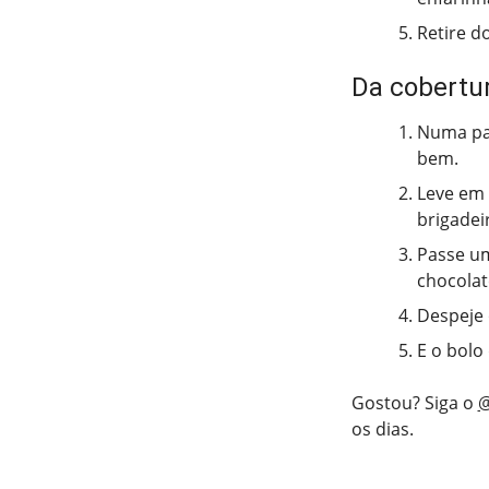
Retire d
Da cobertu
Numa pan
bem.
Leve em 
brigadei
Passe um
chocolat
Despeje 
E o bolo
Gostou? Siga o
@
os dias.