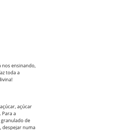
 nos ensinando,
az toda a
ivina!
 açúcar, açúcar
. Para a
e granulado de
s, despejar numa