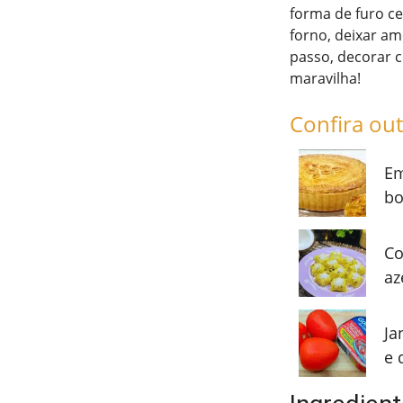
forma de furo ce
forno, deixar am
passo, decorar c
maravilha!
Confira out
Em
bo
Co
az
Ja
e 