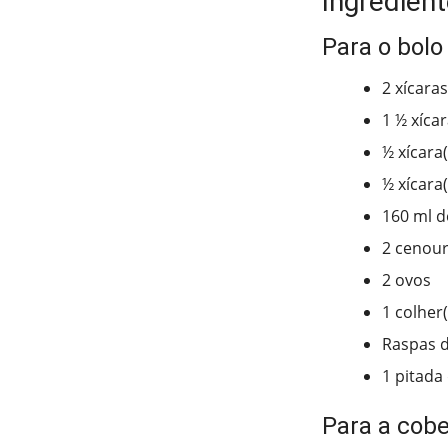
Ingredient
Para o bolo
2 xícaras
1 ½ xíca
½ xícara
½ xícara(
160 ml d
2 cenour
2 ovos
1 colher
Raspas d
1 pitada 
Para a cobe