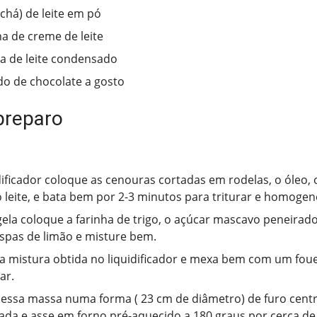
(chá) de leite em pó
ha de creme de leite
ha de leite condensado
o de chocolate a gosto
preparo
dificador coloque as cenouras cortadas em rodelas, o óleo, 
o leite, e bata bem por 2-3 minutos para triturar e homogene
ela coloque a farinha de trigo, o açúcar mascavo peneirad
aspas de limão e misture bem.
a mistura obtida no liquidificador e mexa bem com um fou
ar.
essa massa numa forma ( 23 cm de diâmetro) de furo centr
ada e asse em forno pré-aquecido a 180 graus por cerca de