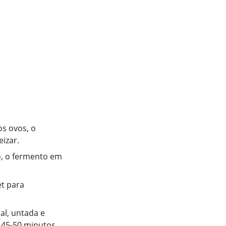
os ovos, o
izar.
o, o fermento em
et para
al, untada e
 45-50 minutos.