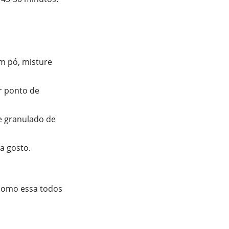
em pó, misture
r ponto de
e granulado de
a gosto.
 como essa todos