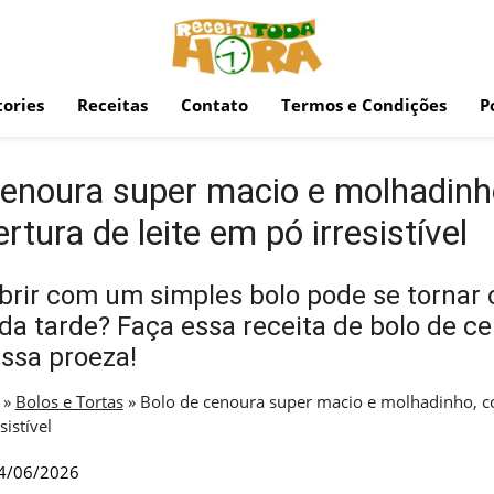
ories
Receitas
Contato
Termos e Condições
P
cenoura super macio e molhadin
tura de leite em pó irresistível
rir com um simples bolo pode se tornar 
da tarde? Faça essa receita de bolo de ce
ssa proeza!
»
Bolos e Tortas
»
Bolo de cenoura super macio e molhadinho, 
sistível
4/06/2026