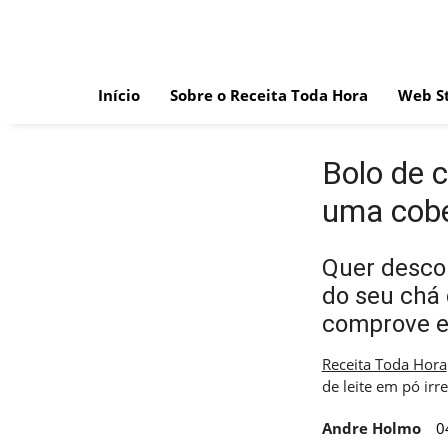
Skip
to
content
Início
Sobre o Receita Toda Hora
Web St
Bolo de 
uma cober
Quer descob
do seu chá 
comprove e
Receita Toda Hora
de leite em pó irre
Andre Holmo
0