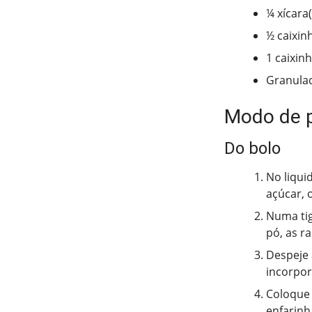
¼ xícara
½ caixin
1 caixin
Granulad
Modo de 
Do bolo
No liqui
açúcar, 
Numa tig
pó, as r
Despeje 
incorpor
Coloque 
enfarinh