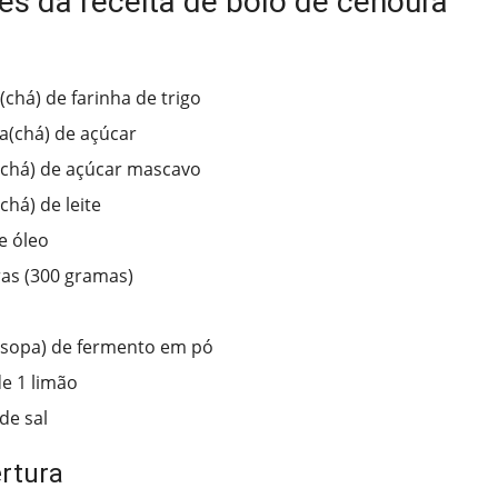
es da receita de bolo de cenoura
(chá) de farinha de trigo
ra(chá) de açúcar
(chá) de açúcar mascavo
chá) de leite
e óleo
as (300 gramas)
(sopa) de fermento em pó
e 1 limão
de sal
rtura