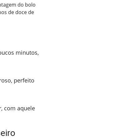
ntagem do bolo
hos de doce de
oucos minutos,
oso, perfeito
er, com aquele
eiro