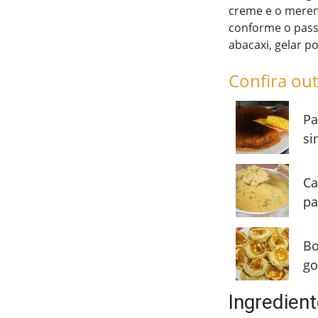
creme e o meren
conforme o pass
abacaxi, gelar p
Confira out
Pa
si
Ca
pa
Bo
go
Ingredient