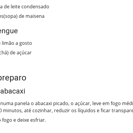
ha de leite condensado
es(sopa) de maisena
engue
 limão a gosto
(chá) de açúcar
preparo
 abacaxi
numa panela o abacaxi picado, o açúcar, leve em fogo médio
 minutos, até cozinhar, reduzir os líquidos e ficar transpar
 fogo e deixe esfriar.