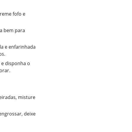
reme fofo e
ata bem para
da e enfarinhada
os.
o e disponha o
orar.
iradas, misture
engrossar, deixe