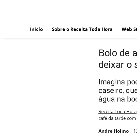
Skip
to
content
Início
Sobre o Receita Toda Hora
Web St
Bolo de 
deixar o
Imagina po
caseiro, qu
água na boc
Receita Toda Hora
café da tarde com
Andre Holmo
1