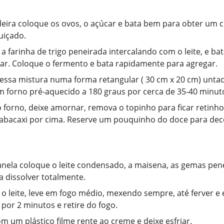
eira coloque os ovos, o açúcar e bata bem para obter um c
uiçado.
 a farinha de trigo peneirada intercalando com o leite, e b
ar. Coloque o fermento e bata rapidamente para agregar.
essa mistura numa forma retangular ( 30 cm x 20 cm) unta
m forno pré-aquecido a 180 graus por cerca de 35-40 minut
o forno, deixe amornar, remova o topinho para ficar retinh
abacaxi por cima. Reserve um pouquinho do doce para dec
ela coloque o leite condensado, a maisena, as gemas pene
 dissolver totalmente.
 o leite, leve em fogo médio, mexendo sempre, até ferver e 
 por 2 minutos e retire do fogo.
m um plástico filme rente ao creme e deixe esfriar.