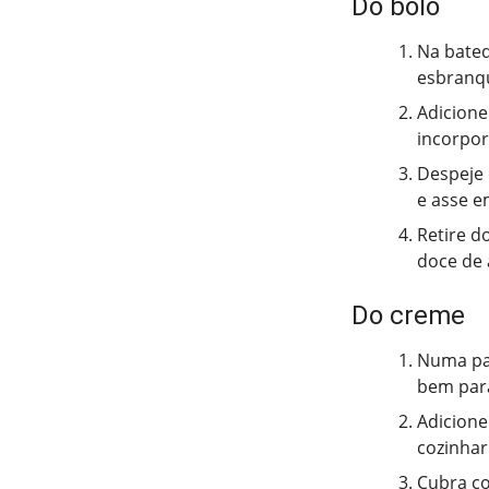
Do bolo
Na bated
esbranq
Adicione
incorpor
Despeje 
e asse e
Retire d
doce de 
Do creme
Numa pan
bem para
Adicione
cozinhar
Cubra co