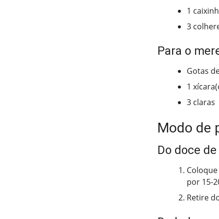
1 caixin
3 colher
Para o mer
Gotas de
1 xícara
3 claras
Modo de 
Do doce de
Coloque 
por 15-20
Retire do