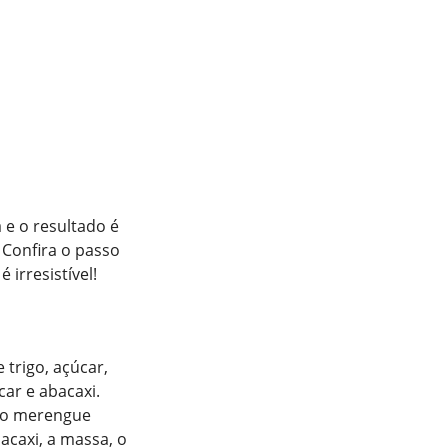
 e o resultado é
 Confira o passo
 irresistível!
 trigo, açúcar,
ar e abacaxi.
a o merengue
acaxi, a massa, o