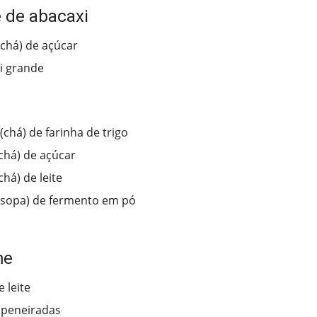
 de abacaxi
(chá) de açúcar
i grande
(chá) de farinha de trigo
(chá) de açúcar
chá) de leite
(sopa) de fermento em pó
me
 leite
 peneiradas