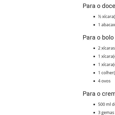
Para o doce
½ xícara
1 abacax
Para o bolo
2 xícaras
1 xícara
1 xícara(
1 colher
4 ovos
Para o cre
500 ml de
3 gemas