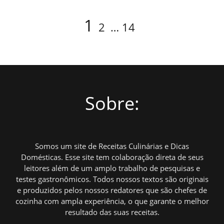
Navegação
Page
Page
Page
1
2
…
14
por
posts
Sobre:
Somos um site de Receitas Culinárias e Dicas
Domésticas. Esse site tem colaboração direta de seus
leitores além de um amplo trabalho de pesquisas e
testes gastronômicos. Todos nossos textos são originais
e produzidos pelos nossos redatores que são chefes de
cozinha com ampla experiência, o que garante o melhor
resultado das suas receitas.