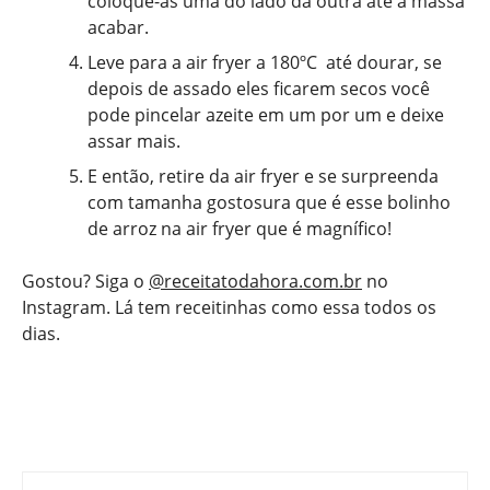
coloque-as uma do lado da outra até a massa
acabar.
Leve para a air fryer a 180ºC até dourar, se
depois de assado eles ficarem secos você
pode pincelar azeite em um por um e deixe
assar mais.
E então, retire da air fryer e se surpreenda
com tamanha gostosura que é esse bolinho
de arroz na air fryer que é magnífico!
Gostou? Siga o
@receitatodahora.com.br
no
Instagram. Lá tem receitinhas como essa todos os
dias.