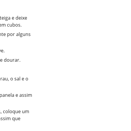
eiga e deixe
 em cubos.
nte por alguns
ve.
e dourar.
au, o sal e o
 panela e assim
s, coloque um
 assim que