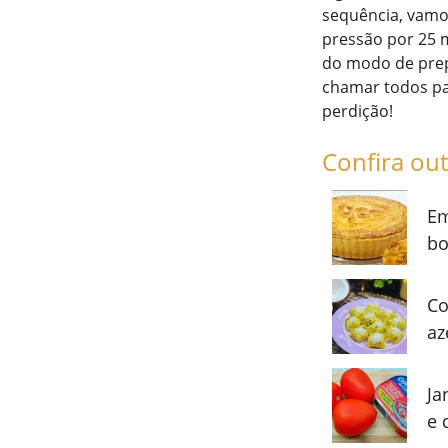
sequência, vamos
pressão por 25 m
do modo de prep
chamar todos pa
perdição!
Confira out
Em
bo
Co
az
Ja
e 