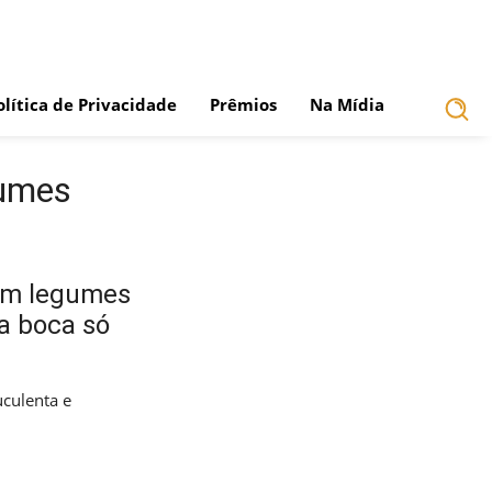
olítica de Privacidade
Prêmios
Na Mídia
gumes
com legumes
a boca só
culenta e