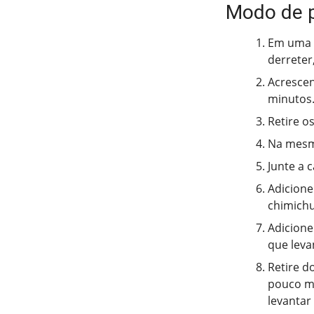
Modo de 
Em uma p
derreter
Acrescen
minutos
Retire o
Na mesma
Junte a 
Adicione
chimichu
Adicione
que leva
Retire d
pouco ma
levantar