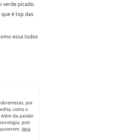
o verde picado.
 que é top das
 como essa todos
sobremesas, por
redita, como o
. Além da paixão
psicologia, pois
 quiserem.
Veja