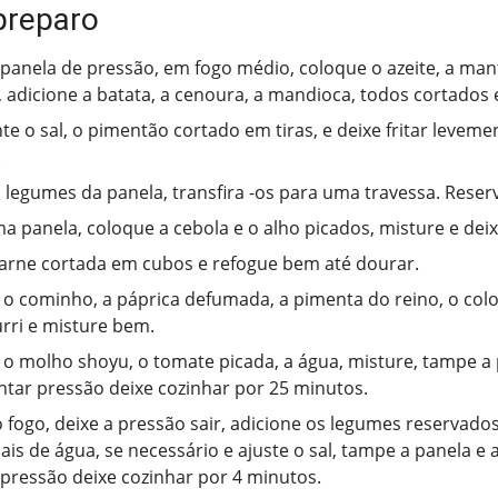
preparo
anela de pressão, em fogo médio, coloque o azeite, a mant
, adicione a batata, a cenoura, a mandioca, todos cortados
te o sal, o pimentão cortado em tiras, e deixe fritar leveme
.
s legumes da panela, transfira -os para uma travessa. Reser
 panela, coloque a cebola e o alho picados, misture e deix
carne cortada em cubos e refogue bem até dourar.
 o cominho, a páprica defumada, a pimenta do reino, o color
rri e misture bem.
 o molho shoyu, o tomate picada, a água, misture, tampe a
ntar pressão deixe cozinhar por 25 minutos.
o fogo, deixe a pressão sair, adicione os legumes reservado
is de água, se necessário e ajuste o sal, tampe a panela e
 pressão deixe cozinhar por 4 minutos.