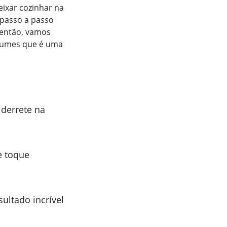
eixar cozinhar na
 passo a passo
 então, vamos
gumes que é uma
derrete na
e toque
sultado incrível