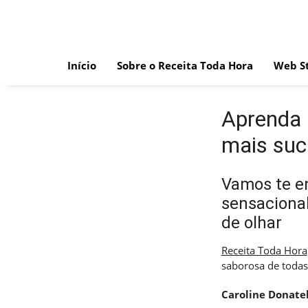
Skip
to
content
Início
Sobre o Receita Toda Hora
Web St
Aprenda 
mais suc
Vamos te e
sensacional
de olhar
Receita Toda Hora
saborosa de todas
Caroline Donatel