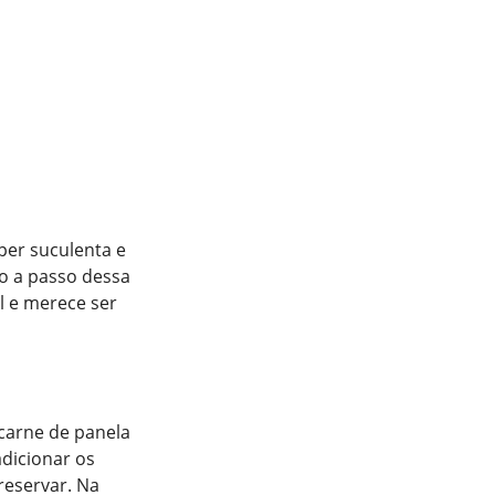
per suculenta e
so a passo dessa
el e merece ser
carne de panela
adicionar os
reservar. Na