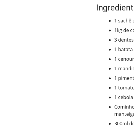
Ingredien
1 sachê
1kg de c
3 dentes
1 batata
1 cenou
1 mandi
1 pimen
1 tomat
1 cebola
Cominho,
manteiga
300ml d