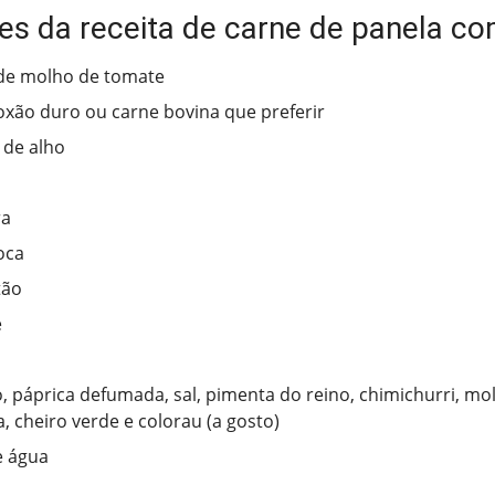
tes da receita de carne de panela c
 de molho de tomate
oxão duro ou carne bovina que preferir
 de alho
ra
oca
tão
e
 páprica defumada, sal, pimenta do reino, chimichurri, mol
, cheiro verde e colorau (a gosto)
e água