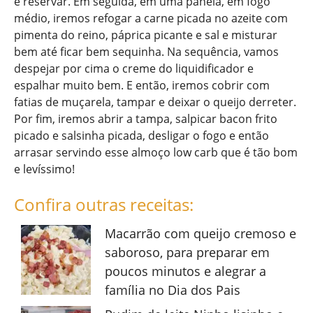
e reservar. Em seguida, em uma panela, em fogo
médio, iremos refogar a carne picada no azeite com
pimenta do reino, páprica picante e sal e misturar
bem até ficar bem sequinha. Na sequência, vamos
despejar por cima o creme do liquidificador e
espalhar muito bem. E então, iremos cobrir com
fatias de muçarela, tampar e deixar o queijo derreter.
Por fim, iremos abrir a tampa, salpicar bacon frito
picado e salsinha picada, desligar o fogo e então
arrasar servindo esse almoço low carb que é tão bom
e levíssimo!
Confira outras receitas:
Macarrão com queijo cremoso e
saboroso, para preparar em
poucos minutos e alegrar a
família no Dia dos Pais