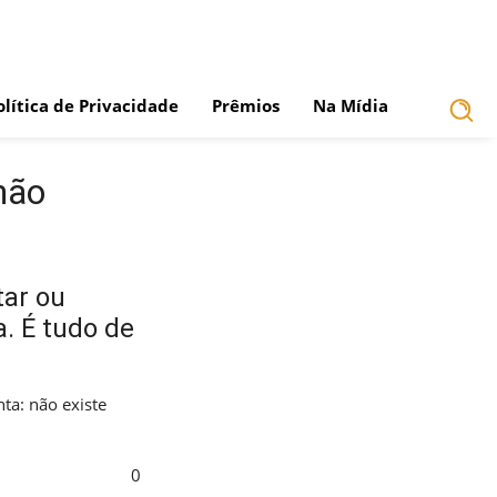
olítica de Privacidade
Prêmios
Na Mídia
não
tar ou
a. É tudo de
ta: não existe
0