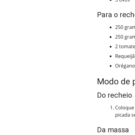
Para o rech
250 gra
250 gra
2 tomat
Requeijã
Orégano
Modo de 
Do recheio
Coloque 
picada s
Da massa