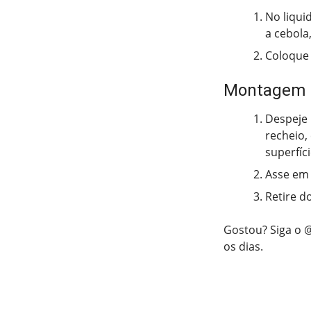
No liquid
a cebola
Coloque 
Montagem
Despeje 
recheio,
superfíci
Asse em 
Retire d
Gostou? Siga o 
os dias.