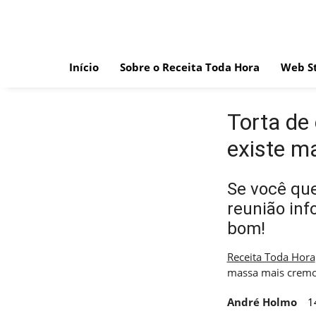
Skip
to
content
Início
Sobre o Receita Toda Hora
Web St
Torta de
existe m
Se você qu
reunião inf
bom!
Receita Toda Hora
massa mais cremo
André Holmo
1