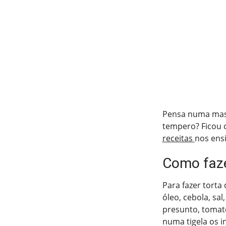
Pensa numa mass
tempero? Ficou 
receitas
nos ensi
Como faze
Para fazer torta 
óleo, cebola, sa
presunto, tomat
numa tigela os i