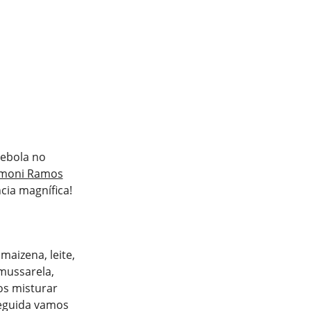
ebola no
imoni Ramos
cia magnífica!
maizena, leite,
 mussarela,
os misturar
seguida vamos