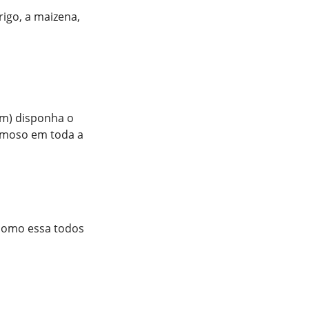
trigo, a maizena,
cm) disponha o
remoso em toda a
 como essa todos