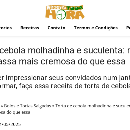
ories
Receitas
Contato
Termos e Condições
P
 cebola molhadinha e suculenta: 
assa mais cremosa do que essa
er impressionar seus convidados num jan
ormar, faça essa receita de torta de cebol
»
Bolos e Tortas Salgadas
»
Torta de cebola molhadinha e suculen
sa do que essa
4/05/2025