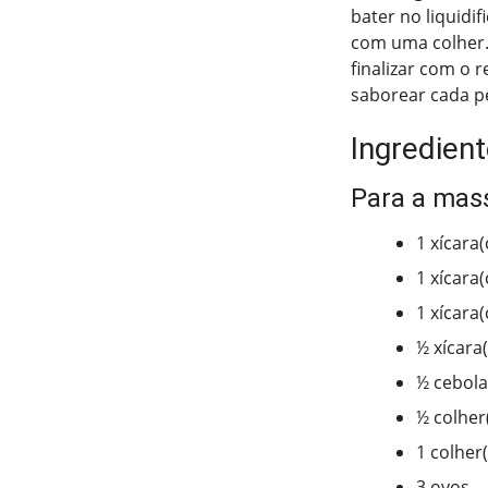
bater no liquidi
com uma colher.
finalizar com o 
saborear cada p
Ingredient
Para a mas
1 xícara(
1 xícara
1 xícara(
½ xícara
½ cebol
½ colher
1 colher
3 ovos