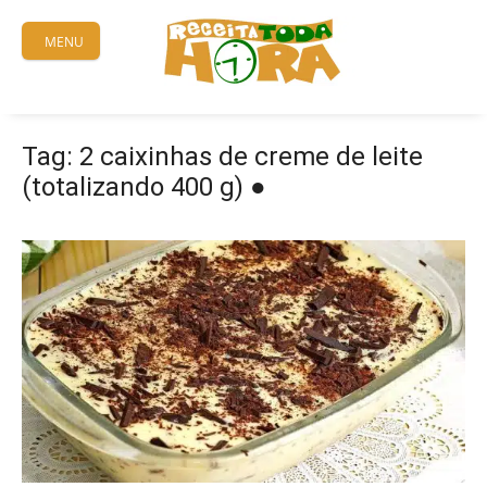
Skip
to
MENU
content
Tag:
2 caixinhas de creme de leite
(totalizando 400 g) ●