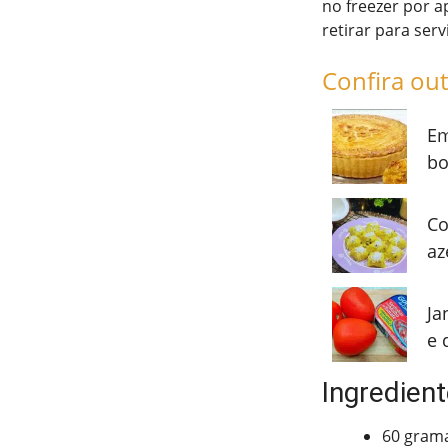
no freezer por a
retirar para serv
Confira out
Em
bo
Co
az
Ja
e 
Ingredient
60 grama