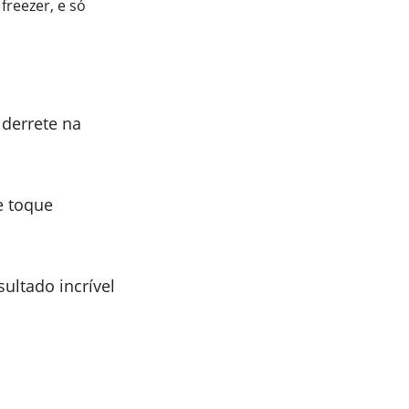
reezer, e só
derrete na
e toque
sultado incrível