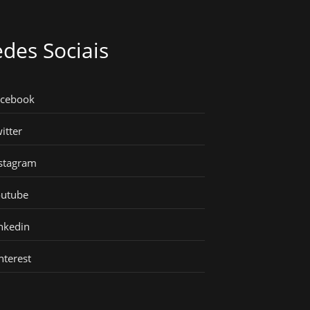
des Sociais
acebook
itter
stagram
outube
nkedin
nterest