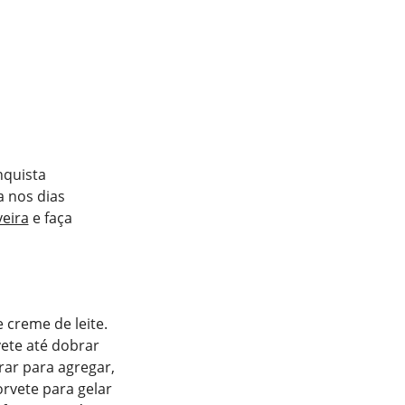
nquista
a nos dias
veira
e faça
e creme de leite.
vete até dobrar
rar para agregar,
orvete para gelar