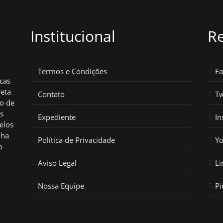
Institucional
Re
Termos e Condições
F
icas
reta
Contato
Tw
ho de
os
Expediente
In
elos
nha
Política de Privacidade
Y
o
Aviso Legal
Li
Nossa Equipe
Pi