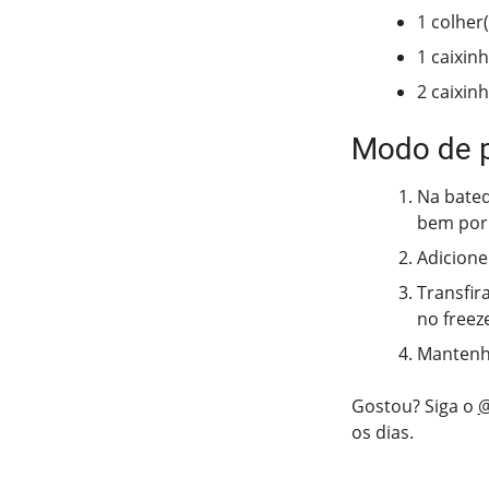
1 colher
1 caixin
2 caixin
Modo de 
Na bated
bem por 
Adicione
Transfir
no freez
Mantenha
Gostou? Siga o
@
os dias.