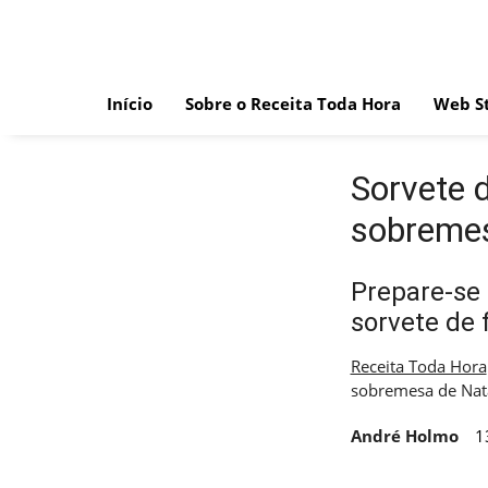
Skip
to
content
Início
Sobre o Receita Toda Hora
Web St
Sorvete d
sobremes
Prepare-se 
sorvete de 
Receita Toda Hora
sobremesa de Nat
André Holmo
1