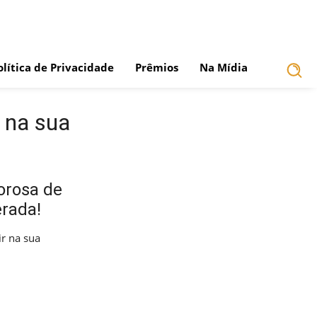
olítica de Privacidade
Prêmios
Na Mídia
r na sua
orosa de
erada!
ir na sua