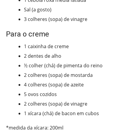
1 cebola roxa média fatiada
Sal (a gosto)
3 colheres (sopa) de vinagre
Para o creme
1 caixinha de creme
2 dentes de alho
½ colher (chá) de pimenta do reino
2 colheres (sopa) de mostarda
4 colheres (sopa) de azeite
5 ovos cozidos
2 colheres (sopa) de vinagre
1 xícara (chá) de bacon em cubos
*medida da xícara: 200ml