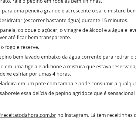
ato, rale o pepino em rodelas bem fininhas.
a para uma peneira grande e acrescente o sal e misture bem
desidratar (escorrer bastante água) durante 15 minutos.
anela, coloque o açúcar, o vinagre de álcool e a água e lev
rver até ficar bem transparente.
 o fogo e reserve.
epino bem lavado embaixo da água corrente para retirar o s
o em uma tigela e adicione a mistura que estava reservada
deixe esfriar por umas 4 horas.
eladeira em um pote com tampa e pode consumir a qualque
 saboreie essa delícia de pepino agridoce que é sensacional 
receitatodahora.com.br
no Instagram. Lá tem receitinhas