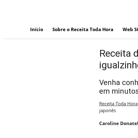
Skip
to
content
Início
Sobre o Receita Toda Hora
Web St
Receita 
igualzinh
Venha conhe
em minutos
Receita Toda Hora
japonês
Caroline Donatel