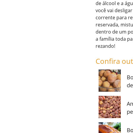
de álcool e a águ
você vai desliga
corrente para ret
reservada, mistur
dentro de um po
a família toda p
rezando!
Confira out
Bo
de
Am
pe
Bo