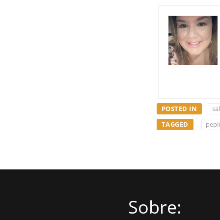
POSTED IN
sa
TAGGED
pepi
Sobre: