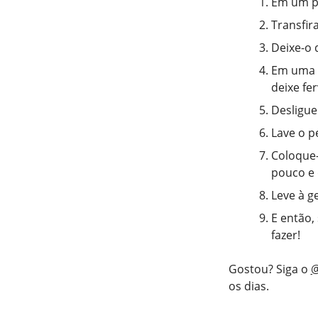
Em um pr
Transfir
Deixe-o 
Em uma p
deixe fe
Desligue
Lave o p
Coloque-
pouco e 
Leve à g
E então,
fazer!
Gostou? Siga o
@
os dias.