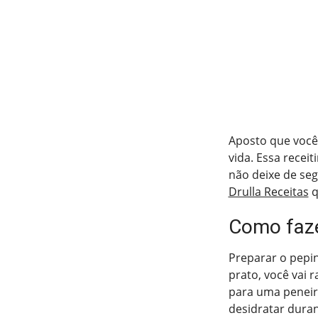
Aposto que você 
vida. Essa recei
não deixe de se
Drulla Receitas
q
Como faze
Preparar o pepin
prato, você vai 
para uma peneira
desidratar duran