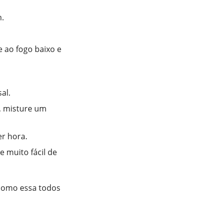
.
e ao fogo baixo e
al.
, misture um
r hora.
e muito fácil de
 como essa todos