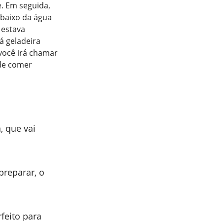
e. Em seguida,
mbaixo da água
 estava
 á geladeira
você irá chamar
 de comer
, que vai
preparar, o
feito para