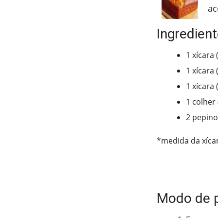
ac
Ingredient
1 xícara
1 xícara 
1 xícara 
1 colher
2 pepino
*medida da xíca
Modo de 