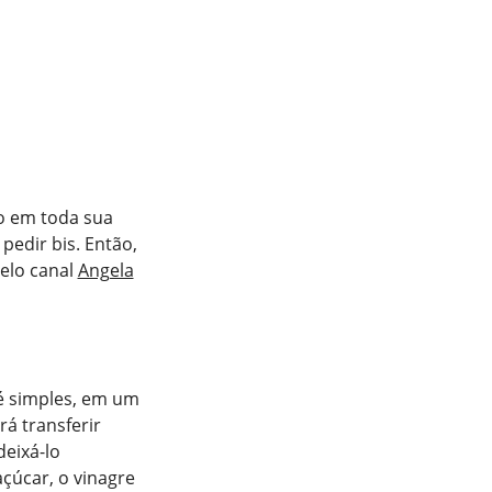
do em toda sua
pedir bis. Então,
elo canal
Angela
 é simples, em um
rá transferir
deixá-lo
çúcar, o vinagre