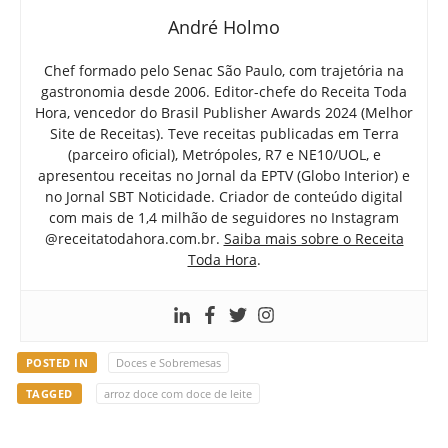
André Holmo
Chef formado pelo Senac São Paulo, com trajetória na
gastronomia desde 2006. Editor-chefe do Receita Toda
Hora, vencedor do Brasil Publisher Awards 2024 (Melhor
Site de Receitas). Teve receitas publicadas em Terra
(parceiro oficial), Metrópoles, R7 e NE10/UOL, e
apresentou receitas no Jornal da EPTV (Globo Interior) e
no Jornal SBT Noticidade. Criador de conteúdo digital
com mais de 1,4 milhão de seguidores no Instagram
@receitatodahora.com.br.
Saiba mais sobre o Receita
Toda Hora
.
POSTED IN
Doces e Sobremesas
TAGGED
arroz doce com doce de leite