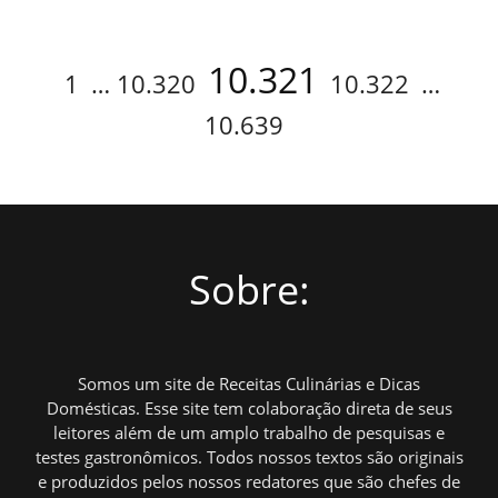
Navegação
Page
Page
Page
Page
Page
10.321
1
…
10.320
10.322
…
por
10.639
posts
Sobre:
Somos um site de Receitas Culinárias e Dicas
Domésticas. Esse site tem colaboração direta de seus
leitores além de um amplo trabalho de pesquisas e
testes gastronômicos. Todos nossos textos são originais
e produzidos pelos nossos redatores que são chefes de