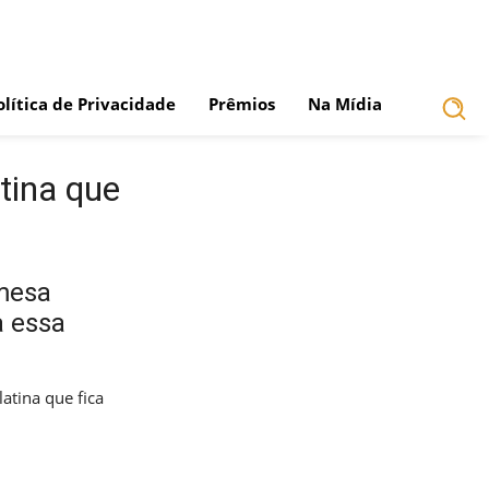
olítica de Privacidade
Prêmios
Na Mídia
tina que
mesa
a essa
tina que fica