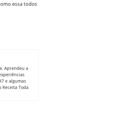
 como essa todos
ia. Aprendeu a
experiências
 R7 e algumas
o Receita Toda