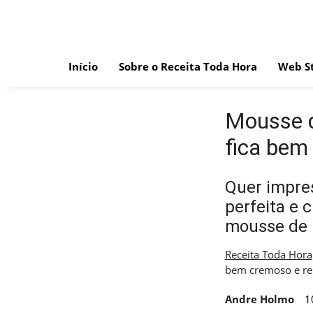
Skip
to
content
Início
Sobre o Receita Toda Hora
Web St
Mousse d
fica bem
Quer impre
perfeita e 
mousse de m
Receita Toda Hora
bem cremoso e re
Andre Holmo
1