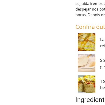
seguida iremos c
despejar nos pot
horas. Depois di
Confira out
La
re
So
ge
To
be
Ingredien