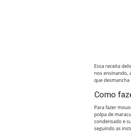
Essa receita de
nos ensinando, 
que desmancha na
Como faze
Para fazer mouss
polpa de maracuj
condensado e su
seguindo as inst