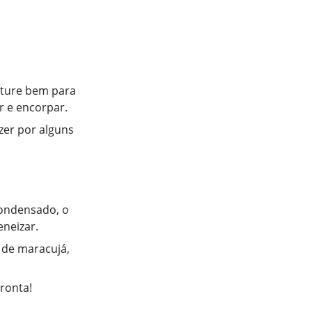
sture bem para
ir e encorpar.
ezer por alguns
condensado, o
neizar.
 de maracujá,
ronta!