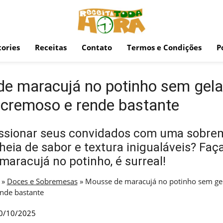
ories
Receitas
Contato
Termos e Condições
P
e maracujá no potinho sem gela
 cremoso e rende bastante
ssionar seus convidados com uma sobre
cheia de sabor e textura inigualáveis? Faç
aracujá no potinho, é surreal!
»
Doces e Sobremesas
»
Mousse de maracujá no potinho sem gela
nde bastante
0/10/2025