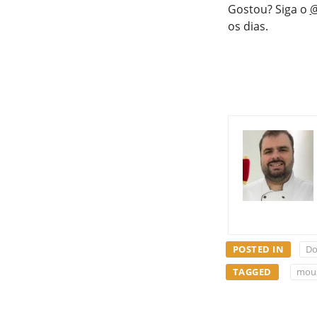
Gostou? Siga o
@
os dias.
POSTED IN
Do
TAGGED
mous