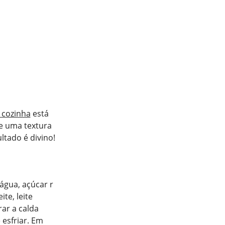
 cozinha
está
e uma textura
ltado é divino!
água, açúcar r
te, leite
ar a calda
 esfriar. Em