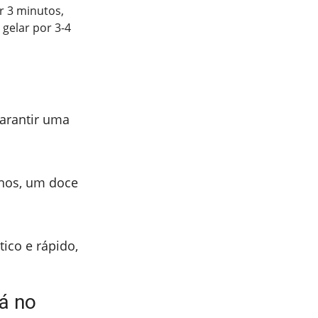
r 3 minutos,
 gelar por 3-4
garantir uma
hos, um doce
tico e rápido,
á no