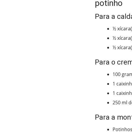
potinho
Para a cald
½ xícara
½ xícara
½ xícara
Para o cre
100 gram
1 caixin
1 caixin
250 ml d
Para a mo
Potinhos