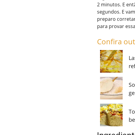
2 minutos. E ent
segundos. E vam
preparo correta
para provar ess
Confira out
La
re
So
ge
To
be