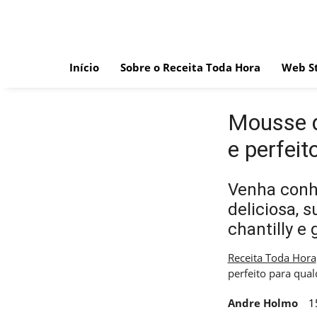
Skip
to
content
Início
Sobre o Receita Toda Hora
Web St
Mousse de
e perfei
Venha conh
deliciosa, 
chantilly e
Receita Toda Hora
perfeito para qua
Andre Holmo
1