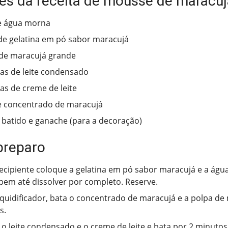
tes da receita de mousse de maracuj
e água morna
de gelatina em pó sabor maracujá
de maracujá grande
has de leite condensado
has de creme de leite
e concentrado de maracujá
y batido e ganache (para a decoração)
preparo
cipiente coloque a gelatina em pó sabor maracujá e a águ
bem até dissolver por completo. Reserve.
quidificador, bata o concentrado de maracujá e a polpa de
s.
 o leite condensado e o creme de leite e bata por 2 minutos