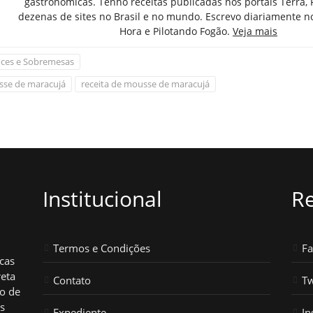
gastronômicas. Tenho receitas publicadas nos portais Terra,
dezenas de sites no Brasil e no mundo. Escrevo diariamente n
Hora e Pilotando Fogão.
Veja mais
ces e Sobremesas
se de maracujá
receita de mousse de maracujá
Institucional
Re
Termos e Condições
F
icas
reta
Contato
Tw
ho de
os
Expediente
In