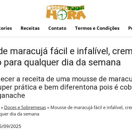
ories
Receitas
Contato
Termos e Condições
P
 maracujá fácil e infalível, crem
to para qualquer dia da semana
ecer a receita de uma mousse de maracu
super prática e bem diferentona pois é co
 ganache
»
Doces e Sobremesas
»
Mousse de maracujá fácil e infalível, cr
lquer dia da semana
5/09/2025