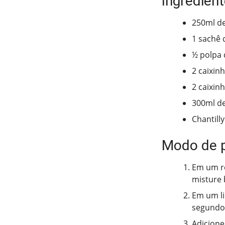
Ingredien
250ml d
1 sachê 
½ polpa 
2 caixin
2 caixin
300ml d
Chantill
Modo de 
Em um re
misture 
Em um li
segundo
Adicione