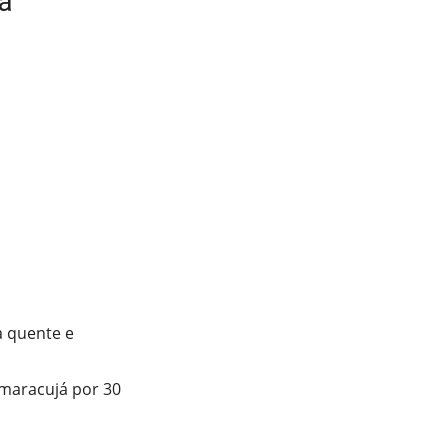
á
a quente e
 maracujá por 30
.