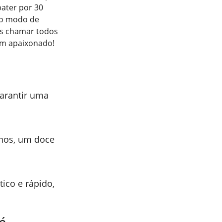
bater por 30
do modo de
os chamar todos
um apaixonado!
garantir uma
hos, um doce
tico e rápido,