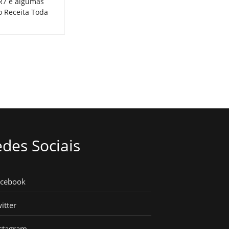
 R7 e algumas
o Receita Toda
des Sociais
acebook
itter
stagram