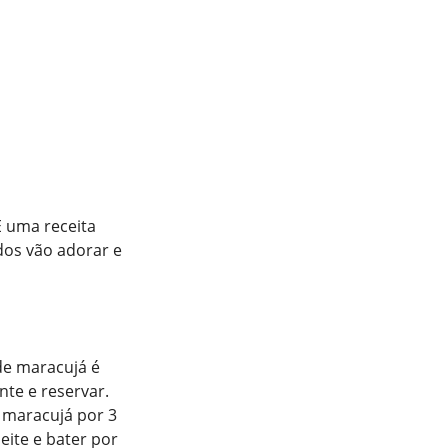
 É uma receita
dos vão adorar e
de maracujá é
nte e reservar.
 maracujá por 3
eite e bater por