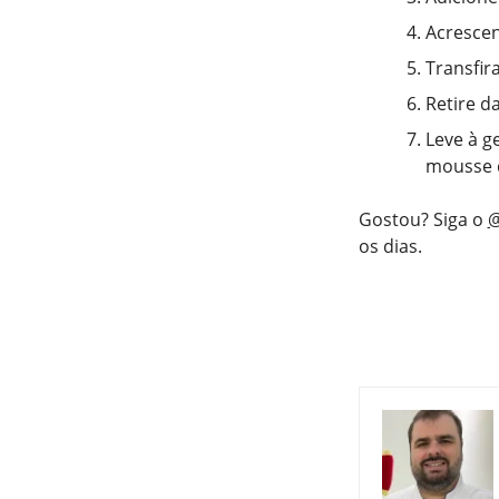
Acrescen
Transfir
Retire d
Leve à g
mousse d
Gostou? Siga o
@
os dias.