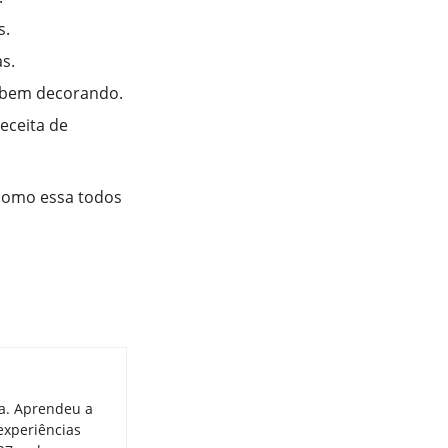
s.
s.
e bem decorando.
eceita de
 como essa todos
ia. Aprendeu a
experiências