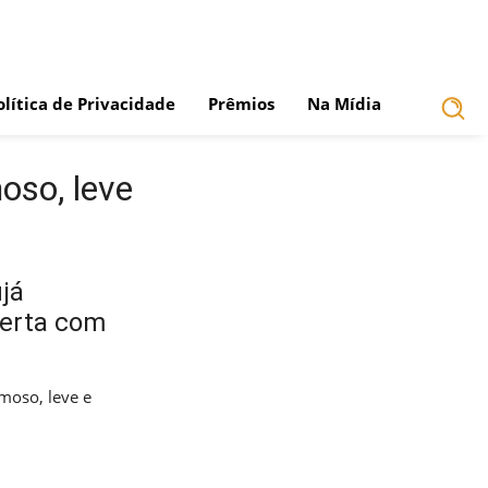
olítica de Privacidade
Prêmios
Na Mídia
oso, leve
já
berta com
emoso, leve e