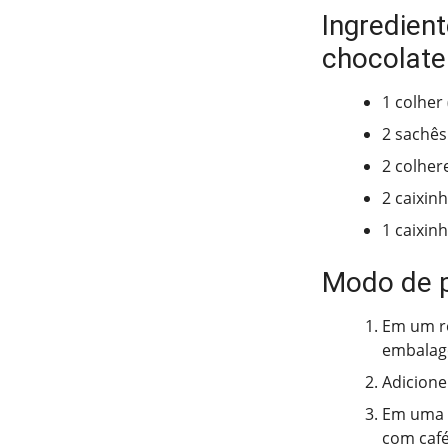
Ingredien
chocolate
1 colher
2 sachês
2 colher
2 caixin
1 caixin
Modo de 
Em um re
embalage
Adicione
Em uma t
com café