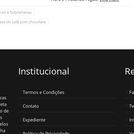
ces e Sobremesas
se de café com chocolate
Institucional
Re
Termos e Condições
F
icas
reta
Contato
Tw
ho de
os
Expediente
In
elos
nha
Política de Privacidade
Y