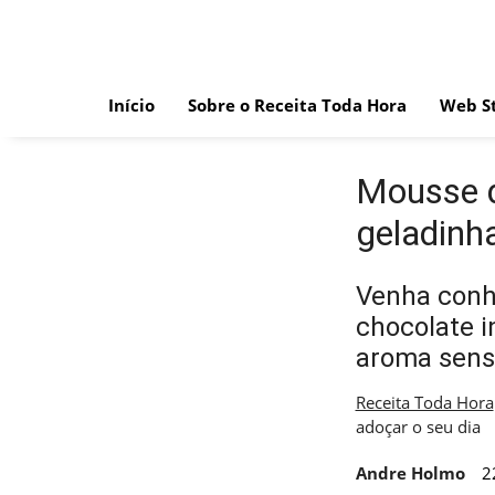
Skip
to
content
Início
Sobre o Receita Toda Hora
Web St
Mousse d
geladinh
Venha conh
chocolate i
aroma sensa
Receita Toda Hora
adoçar o seu dia
Andre Holmo
2