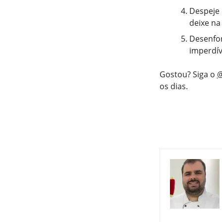
Despeje 
deixe na
Desenfor
imperdív
Gostou? Siga o
@
os dias.