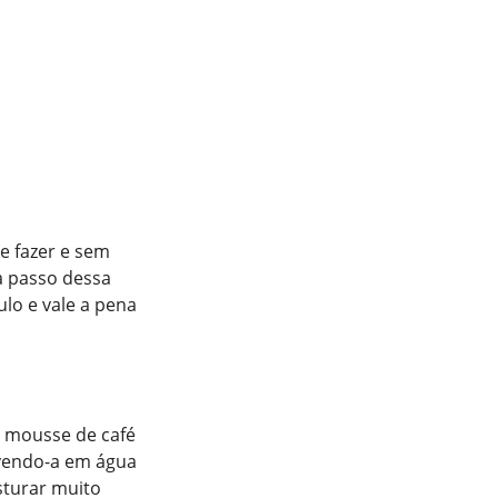
de fazer e sem
a passo dessa
lo e vale a pena
a mousse de café
lvendo-a em água
sturar muito