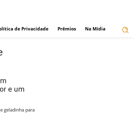
olítica de Privacidade
Prêmios
Na Mídia
e
om
bor e um
e geladinha para