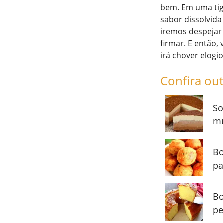
bem. Em uma tige
sabor dissolvida
iremos despejar
firmar. E então,
irá chover elogio
Confira out
So
mu
Bo
pa
Bo
pe