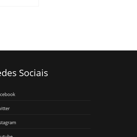
des Sociais
acebook
itter
stagram
outube