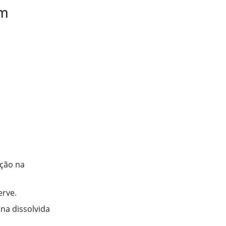
om
ução na
erve.
ina dissolvida