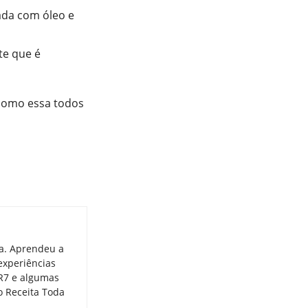
ada com óleo e
te que é
 como essa todos
ia. Aprendeu a
experiências
 R7 e algumas
o Receita Toda