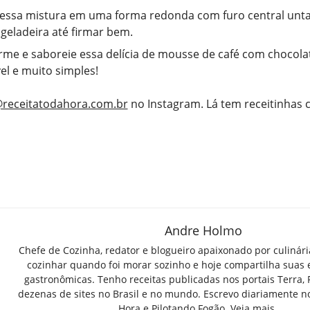
essa mistura em uma forma redonda com furo central unt
 geladeira até firmar bem.
me e saboreie essa delícia de mousse de café com chocola
el e muito simples!
receitatodahora.com.br
no Instagram. Lá tem receitinhas
Andre Holmo
Chefe de Cozinha, redator e blogueiro apaixonado por culinár
cozinhar quando foi morar sozinho e hoje compartilha suas 
gastronômicas. Tenho receitas publicadas nos portais Terra,
dezenas de sites no Brasil e no mundo. Escrevo diariamente n
Hora e Pilotando Fogão.
Veja mais