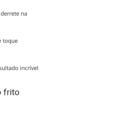
derrete na
e toque
sultado incrível
 frito