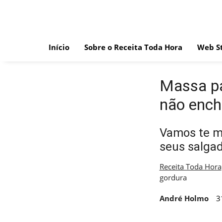
Skip
to
content
Início
Sobre o Receita Toda Hora
Web St
Massa pa
não ench
Vamos te m
seus salgad
Receita Toda Hora
gordura
André Holmo
3