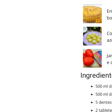
Em
bo
Co
az
Ja
e 
Ingredient
500 ml d
500 ml de
5 dentes
2 tablet