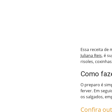
Essa receita de 
Juliana Reis
, é s
risoles, coxinhas
Como faze
O preparo é simpl
ferver. Em seguid
os salgados, emp
Confira out