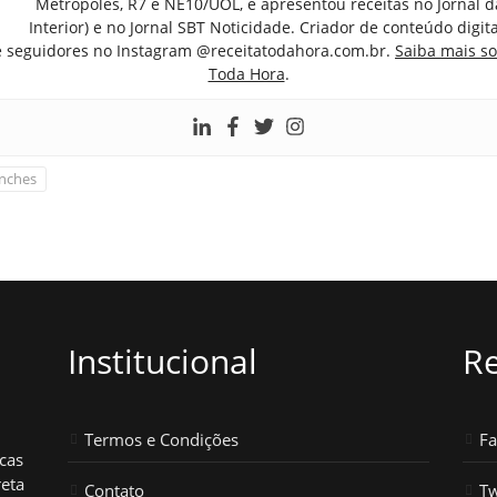
Metrópoles, R7 e NE10/UOL, e apresentou receitas no Jornal d
Interior) e no Jornal SBT Noticidade. Criador de conteúdo digi
e seguidores no Instagram @receitatodahora.com.br.
Saiba mais so
Toda Hora
.
nches
Institucional
Re
Termos e Condições
F
icas
reta
Contato
Tw