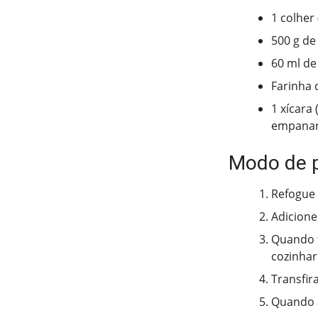
1 colher 
500 g de
60 ml de
Farinha 
1 xícara
empana
Modo de 
Refogue 
Adicione 
Quando f
cozinhar
Transfir
Quando a