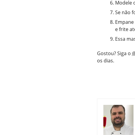
Modele o
Se não f
Empane o
e frite a
Essa mass
Gostou? Siga o
@
os dias.