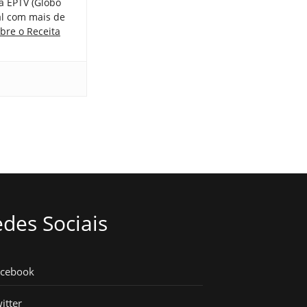
a EPTV (Globo
tal com mais de
bre o Receita
des Sociais
acebook
itter