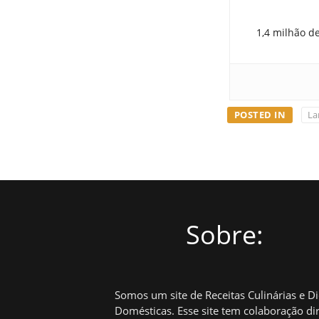
1,4 milhão d
POSTED IN
La
Sobre:
Somos um site de Receitas Culinárias e D
Domésticas. Esse site tem colaboração di