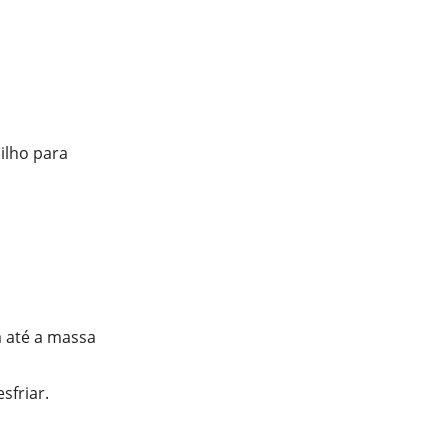
ilho para
a até a massa
sfriar.