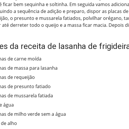
té ficar bem sequinha e soltinha. Em seguida vamos adicion
uindo a sequência de adição e preparo, dispor as placas d
ijão, o presunto e mussarela fatiados, polvilhar orégano, ta
 até derreter todo o queijo e a massa ficar macia. Depois di
es da receita de lasanha de frigideir
mas de carne moída
as de massa para lasanha
as de requeijão
as de presunto fatiado
as de mussarela fatiada
e água
as de milho verde sem a água
 de alho