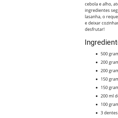
cebola e alho, a
ingredientes seg
lasanha, o reque
e deixar cozinhar
desfrutar!
Ingredient
500 gra
200 gram
200 gram
150 gram
150 gram
200 ml d
100 gram
3 dentes