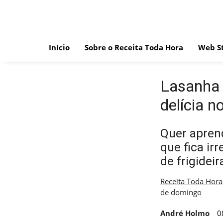
Skip
to
content
Início
Sobre o Receita Toda Hora
Web St
Lasanha d
delícia 
Quer aprend
que fica ir
de frigideir
Receita Toda Hora
de domingo
André Holmo
0