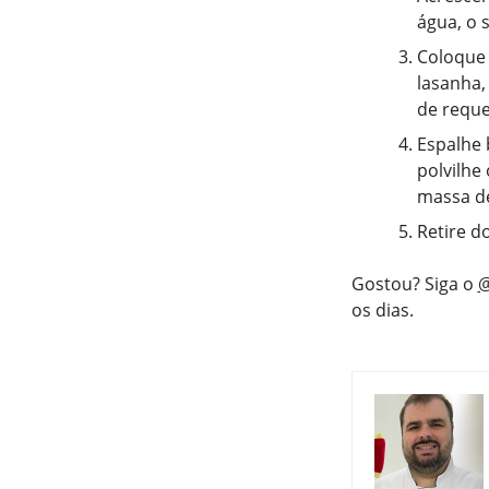
água, o 
Coloque 
lasanha,
de reque
Espalhe 
polvilhe
massa de
Retire d
Gostou? Siga o
@
os dias.