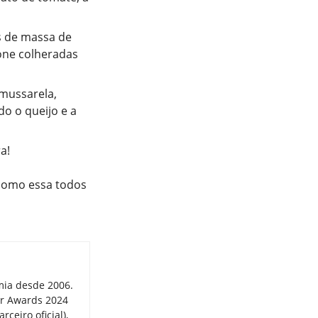
s de massa de
one colheradas
 mussarela,
do o queijo e a
a!
 como essa todos
mia desde 2006.
er Awards 2024
ceiro oficial),