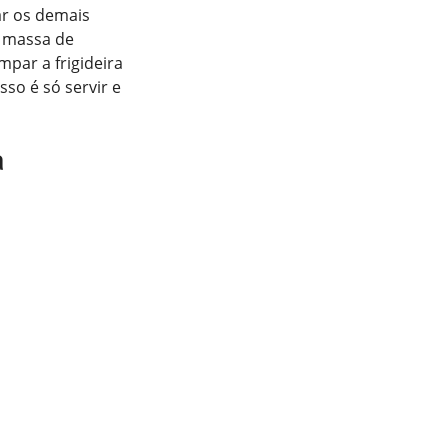
ar os demais
e massa de
mpar a frigideira
sso é só servir e
a