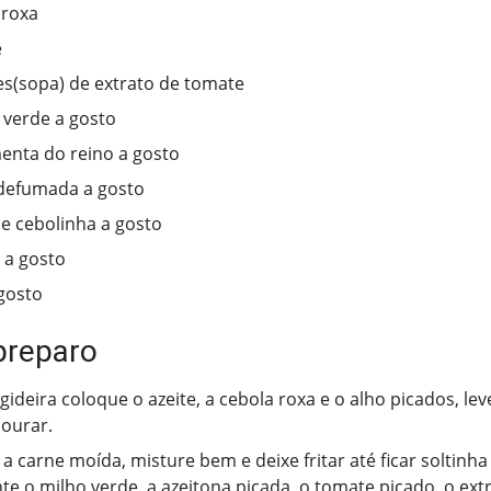
 roxa
e
es(sopa) de extrato de tomate
 verde a gosto
menta do reino a gosto
defumada a gosto
 e cebolinha a gosto
 a gosto
 gosto
preparo
gideira coloque o azeite, a cebola roxa e o alho picados, l
dourar.
 a carne moída, misture bem e deixe fritar até ficar soltinha
te o milho verde, a azeitona picada, o tomate picado, o ext