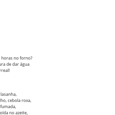
r horas no forno?
ura de dar água
rreal!
 lasanha,
ho, cebola roxa,
defumada,
oída no azeite,