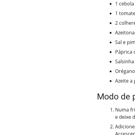
1 cebola
1 tomat
2 colher
Azeitona
Sal e pi
Páprica 
Salsinha
Orégano
Azeite a
Modo de 
Numa fri
e deixe 
Adicione
Acrescen