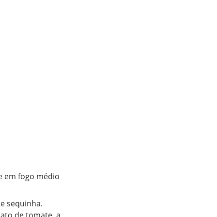
eve em fogo médio
 e sequinha.
rato de tomate, a