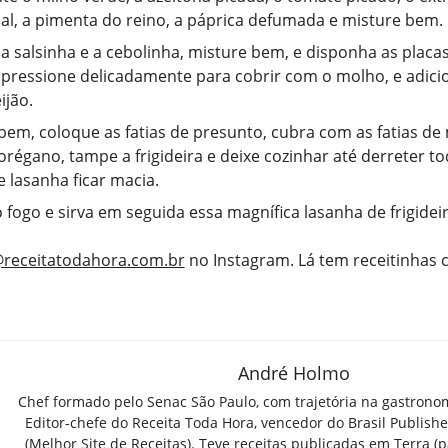
sal, a pimenta do reino, a páprica defumada e misture bem.
a salsinha e a cebolinha, misture bem, e disponha as placa
 pressione delicadamente para cobrir com o molho, e adici
ijão.
bem, coloque as fatias de presunto, cubra com as fatias de
 orégano, tampe a frigideira e deixe cozinhar até derreter to
 lasanha ficar macia.
o fogo e sirva em seguida essa magnífica lasanha de frigideir
receitatodahora.com.br
no Instagram. Lá tem receitinhas
André Holmo
Chef formado pelo Senac São Paulo, com trajetória na gastrono
Editor-chefe do Receita Toda Hora, vencedor do Brasil Publish
(Melhor Site de Receitas). Teve receitas publicadas em Terra (par