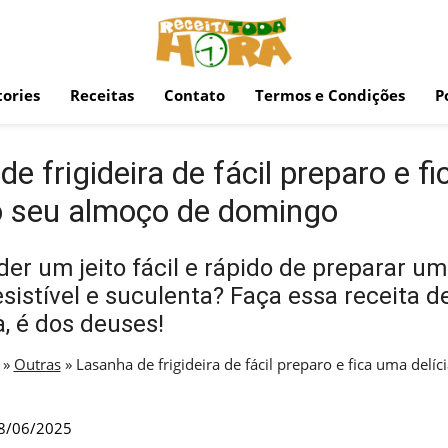
ories
Receitas
Contato
Termos e Condições
P
e frigideira de fácil preparo e f
no seu almoço de domingo
er um jeito fácil e rápido de preparar u
resistível e suculenta? Faça essa receita d
a, é dos deuses!
»
Outras
»
Lasanha de frigideira de fácil preparo e fica uma delí
8/06/2025