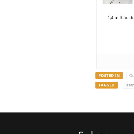
1,4 milhão d
POSTED IN
Ou
TAGGED
lasan