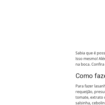
Sabia que é poss
Isso mesmo! Além
na boca. Confira 
Como fazer
Para fazer lasan
requeijão, presu
tomate, extrato 
salsinha, ceboli