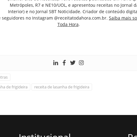
Metrópoles, R7 e NE10/UOL, e apresentou receitas no Jornal d
Interior) e no Jornal SBT Noticidade. Criador de conteúdo digi
e seguidores no Instagram @receitatodahora.com.br.
Saiba mais so
Toda Hora
.
tras
ha de frigideira
receita de lasanha de frigideira