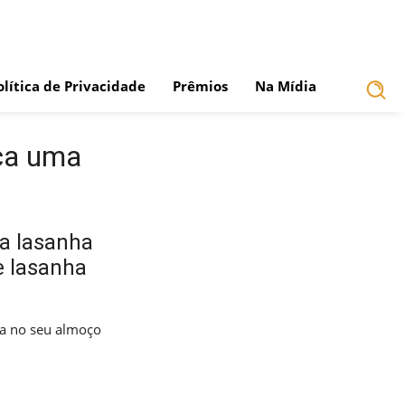
olítica de Privacidade
Prêmios
Na Mídia
ica uma
ma lasanha
e lasanha
cia no seu almoço