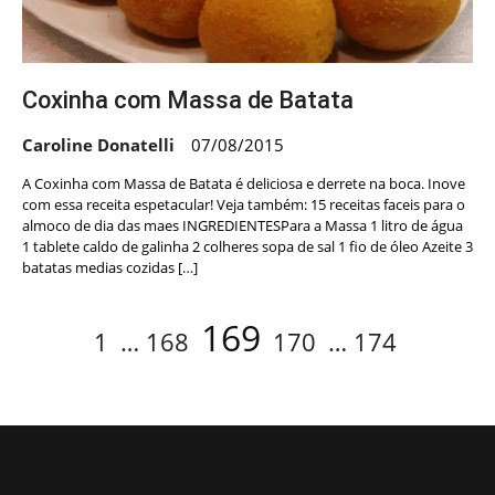
Coxinha com Massa de Batata
Caroline Donatelli
07/08/2015
A Coxinha com Massa de Batata é deliciosa e derrete na boca. Inove
com essa receita espetacular! Veja também: 15 receitas faceis para o
almoco de dia das maes INGREDIENTESPara a Massa 1 litro de água
1 tablete caldo de galinha 2 colheres sopa de sal 1 fio de óleo Azeite 3
batatas medias cozidas […]
Navegação
Page
Page
Page
Page
Page
169
1
…
168
170
…
174
por
posts