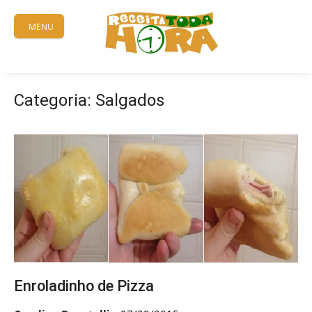
Skip
to
MENU
content
Categoria:
Salgados
Enroladinho de Pizza