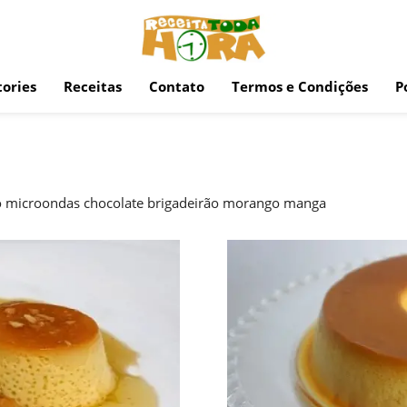
ories
Receitas
Contato
Termos e Condições
P
do microondas chocolate brigadeirão morango manga