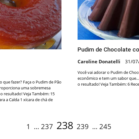
Pudim de Chocolate c
Caroline Donatelli
31/07
Você vai adorar o Pudim de Chocol
econômico e tem um sabor que… 
 o que fazer? Faça o Pudim de Pão
o resultado! Veja Também: 6 Rec
 proporciona uma sobremesa
a o resultado! Veja Também: 15
 a Calda 1 xícara de chá de
Page
Page
Page
Page
Page
238
1
…
237
239
…
245