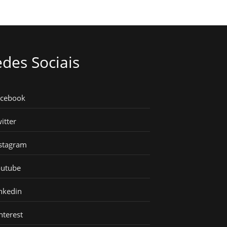
des Sociais
acebook
itter
stagram
outube
nkedin
nterest