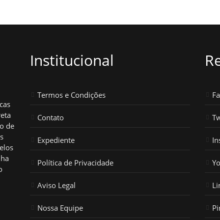
Institucional
Re
Termos e Condições
F
icas
reta
Contato
Tw
ho de
os
Expediente
In
elos
nha
Política de Privacidade
Y
o
Aviso Legal
Li
Nossa Equipe
Pi