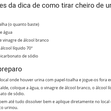
es da dica de como tirar cheiro de u
alha (o quanto baste)
de água
e vinagre de álcool branco
álcool líquido 70°
bicarbonato de sódio
preparo
local onde houver urina com papel-toalha e jogue-os fora 
lde, coloque a água, o vinagre de álcool branco, o álcool lí
ato de sódio.
bem até tudo dissolver bem e aplique diretamente no local
o urinou.