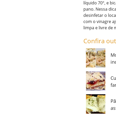
líquido 70°, e b
pano. Nessa dica
desinfetar o lo
com o vinagre a
limpa e livre de
Confira out
Mo
in
Cu
fa
Pã
as