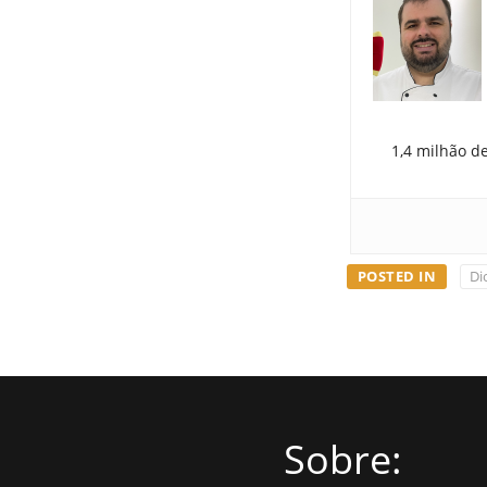
1,4 milhão d
POSTED IN
Di
Sobre: