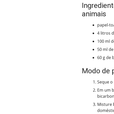
Ingredient
animais
papel-to
4 litros 
100 ml d
50 ml de 
60 g de 
Modo de 
Seque o 
Em um ba
bicarbon
Misture 
doméstic