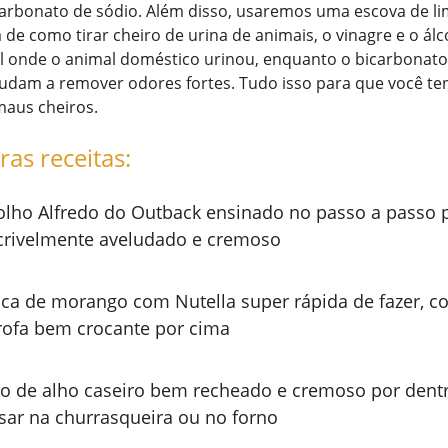
icarbonato de sódio. Além disso, usaremos uma escova de l
 de como tirar cheiro de urina de animais, o vinagre e o ál
cal onde o animal doméstico urinou, enquanto o bicarbonat
judam a remover odores fortes. Tudo isso para que você t
 maus cheiros.
ras receitas:
lho Alfredo do Outback ensinado no passo a passo p
crivelmente aveludado e cremoso
ca de morango com Nutella super rápida de fazer, c
rofa bem crocante por cima
o de alho caseiro bem recheado e cremoso por dentr
sar na churrasqueira ou no forno