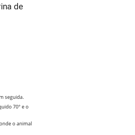
rina de
em seguida.
quido 70° e o
 onde o animal