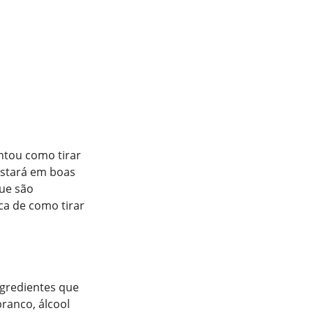
ntou como tirar
estará em boas
que são
ca de como tirar
ngredientes que
branco, álcool