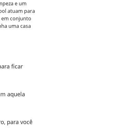
impeza e um
cool atuam para
o em conjunto
enha uma casa
ara ficar
om aquela
o, para você