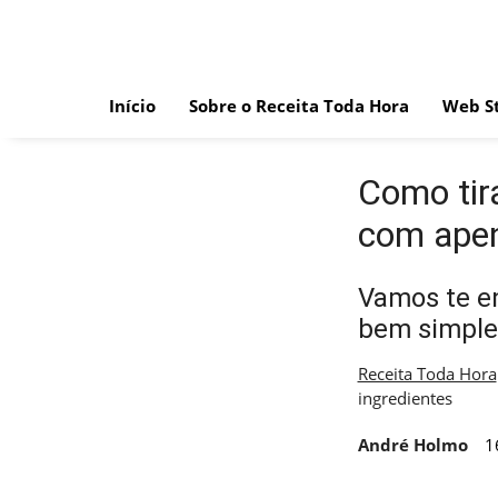
Skip
to
content
Início
Sobre o Receita Toda Hora
Web St
Como tira
com apen
Vamos te en
bem simple
Receita Toda Hora
ingredientes
André Holmo
1