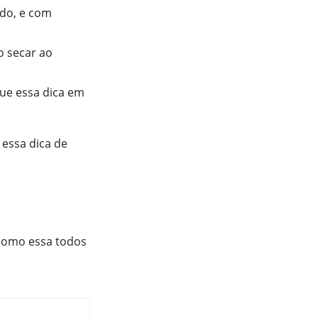
ido, e com
o secar ao
que essa dica em
 essa dica de
 como essa todos