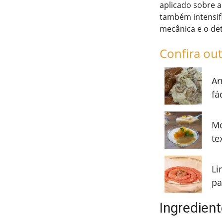
aplicado sobre a
também intensif
mecânica e o de
Confira out
Ar
fá
Mo
te
Li
pa
Ingredien