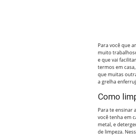
Para você que am
muito trabalhoso
e que vai facili
termos em casa, 
que muitas outr
a grelha enferruj
Como limp
Para te ensinar 
você tenha em c
metal, e deterg
de limpeza. Ness