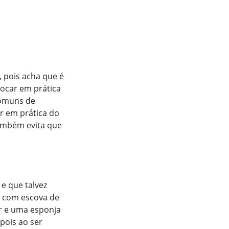
, pois acha que é
locar em prática
comuns de
r em prática do
também evita que
 e que talvez
r com escova de
r e uma esponja
pois ao ser