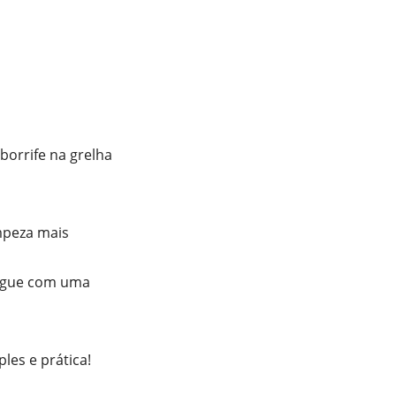
borrife na grelha
mpeza mais
regue com uma
es e prática!