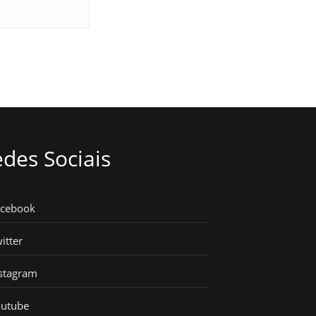
des Sociais
acebook
itter
stagram
outube