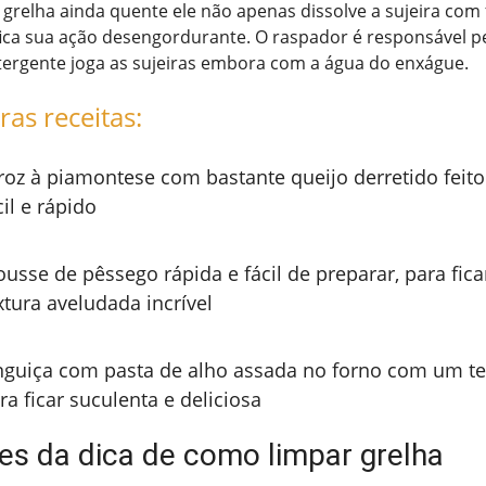
 grelha ainda quente ele não apenas dissolve a sujeira com 
ica sua ação desengordurante. O raspador é responsável pe
tergente joga as sujeiras embora com a água do enxágue.
ras receitas:
roz à piamontese com bastante queijo derretido feito
cil e rápido
usse de pêssego rápida e fácil de preparar, para fi
xtura aveludada incrível
nguiça com pasta de alho assada no forno com um t
ra ficar suculenta e deliciosa
tes da dica de como limpar grelha