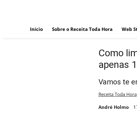
Skip
to
content
Início
Sobre o Receita Toda Hora
Web St
Como lim
apenas 1
Vamos te en
Receita Toda Hora
André Holmo
1