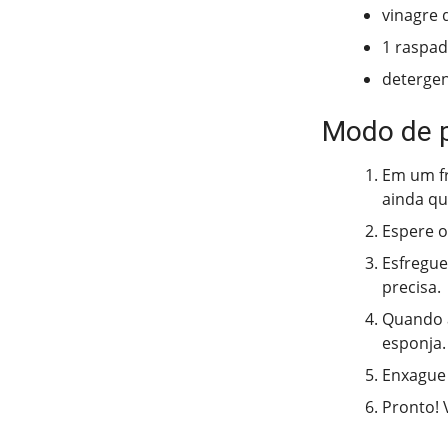
vinagre 
1 raspad
detergen
Modo de 
Em um fr
ainda qu
Espere o
Esfregue
precisa.
Quando a
esponja.
Enxague 
Pronto! 