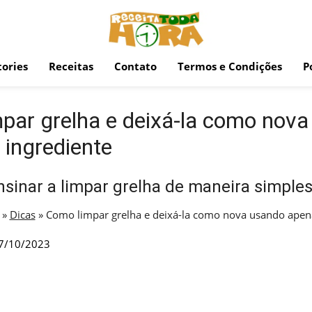
ories
Receitas
Contato
Termos e Condições
P
par grelha e deixá-la como nov
 ingrediente
sinar a limpar grelha de maneira simples 
»
Dicas
»
Como limpar grelha e deixá-la como nova usando apena
7/10/2023