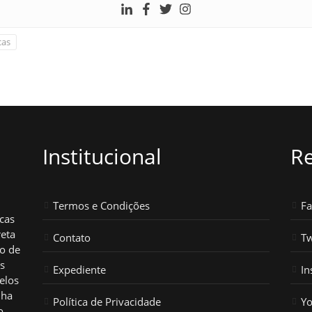
cas
Institucional
Re
Termos e Condições
F
icas
reta
Contato
Tw
ho de
os
Expediente
In
elos
nha
Política de Privacidade
Y
o