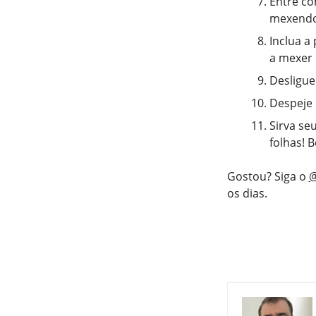
Entre co
mexendo 
Inclua a
a mexer
Desligue
Despeje 
Sirva se
folhas! 
Gostou? Siga o
@
os dias.