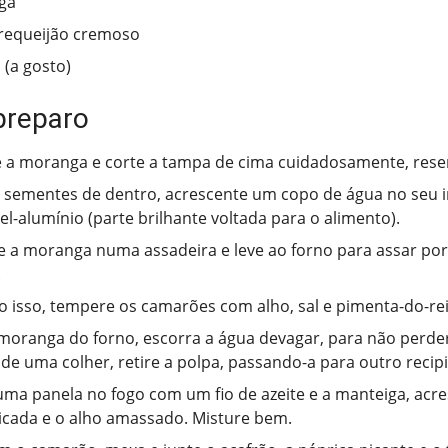
ga
requeijão cremoso
(a gosto)
preparo
e a moranga e corte a tampa de cima cuidadosamente, rese
s sementes de dentro, acrescente um copo de água no seu i
l-alumínio (parte brilhante voltada para o alimento).
a moranga numa assadeira e leve ao forno para assar por
.
 isso, tempere os camarões com alho, sal e pimenta-do-rei
 moranga do forno, escorra a água devagar, para não perde
o de uma colher, retire a polpa, passando-a para outro recip
ma panela no fogo com um fio de azeite e a manteiga, acr
icada e o alho amassado. Misture bem.