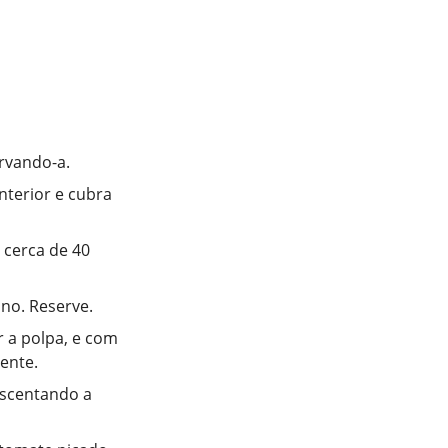
rvando-a.
nterior e cubra
 cerca de 40
no. Reserve.
r a polpa, e com
iente.
escentando a