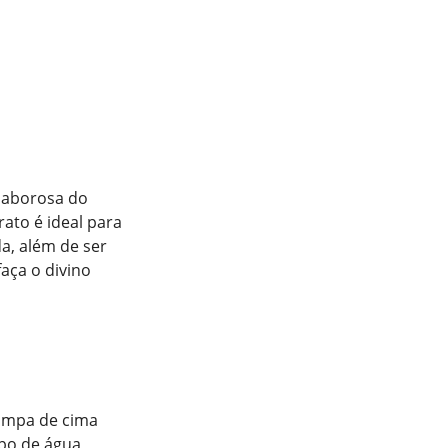
saborosa do
ato é ideal para
a, além de ser
 faça o divino
tampa de cima
po de água