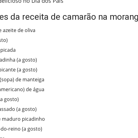
delicioso no Dia dos Pais
tes da receita de camarão na moran
 azeite de oliva
sto)
 picada
cadinha (a gosto)
picante (a gosto)
 (sopa) de manteiga
americano) de água
(a gosto)
ssado (a gosto)
e maduro picadinho
do-reino (a gosto)