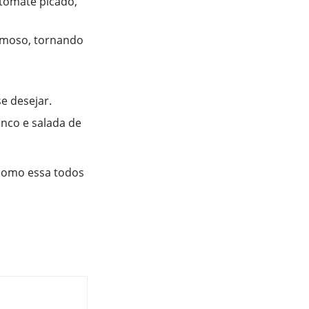
 tomate picado,
remoso, tornando
e desejar.
anco e salada de
 como essa todos