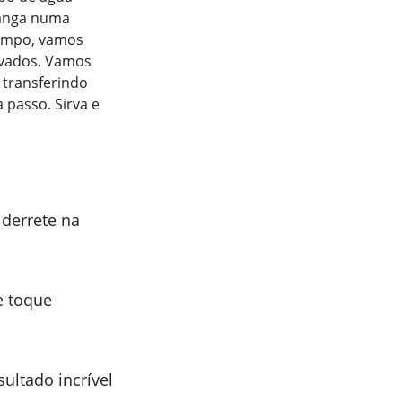
ranga numa
tempo, vamos
rvados. Vamos
 transferindo
 passo. Sirva e
derrete na
e toque
sultado incrível