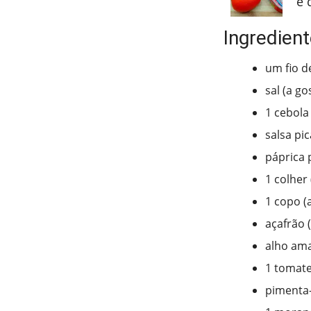
e 
Ingredien
um fio de
sal (a go
1 cebola
salsa pi
páprica 
1 colher
1 copo (
açafrão 
alho ama
1 tomat
pimenta-