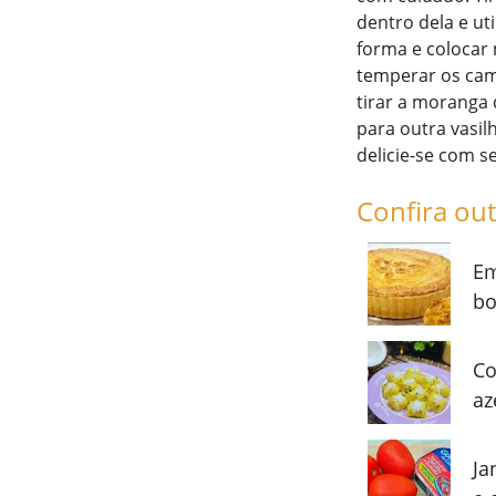
dentro dela e ut
forma e colocar
temperar os cam
tirar a moranga 
para outra vasil
delicie-se com 
Confira out
Em
bo
Co
az
Ja