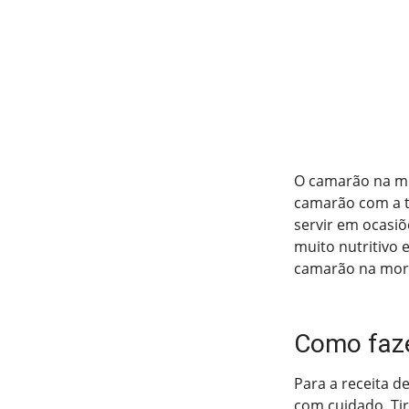
O camarão na mo
camarão com a t
servir em ocasiõ
muito nutritivo e
camarão na mora
Como faz
Para a receita 
com cuidado. Ti