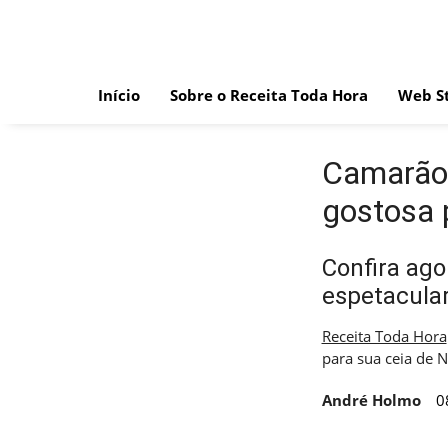
Skip
to
content
Início
Sobre o Receita Toda Hora
Web St
Camarão 
gostosa 
Confira ag
espetacula
Receita Toda Hora
para sua ceia de N
André Holmo
0