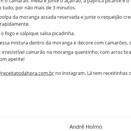
m o camarão, mexa e junte o açafrão, a páprica picante e o
tudo, por não mais de 3 minutos.
 polpa da moranga assada reservada e junte o requeijão c
 rapidamente.
 o fogo e salpique salsa picadinha.
essa mistura dentro da moranga e decore com camarões, s
u irresistível camarão na moranga quentinho, com arroz br
Bom apetite!
receitatodahora.com.br
no Instagram. Lá tem receitinhas
André Holmo