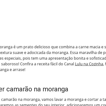
ranga é um prato delicioso que combina a carne macia e 
extura suave e adocicada da moranga. Essa maravilha de pr
es especiais, pois tem uma apresentação bonita e sofisticad
 saboroso! Confira a receita fácil do Canal
Lulu na Cozinha
,
nga e arrase!
er camarão na moranga
de camarão na moranga, vamos lavar a moranga e cortar a 
raremos as sementes do seu interior, adicionaremos um co