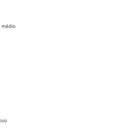
o médio
moso