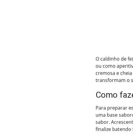
O caldinho de fei
ou como aperiti
cremosa e cheia
transformam o s
Como faze
Para preparar es
uma base saboros
sabor. Acrescen
finalize batendo