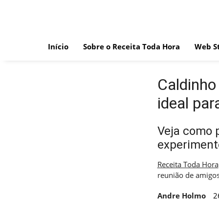
Skip
to
content
Início
Sobre o Receita Toda Hora
Web St
Caldinho
ideal par
Veja como p
experiment
Receita Toda Hora
reunião de amigo
Andre Holmo
2