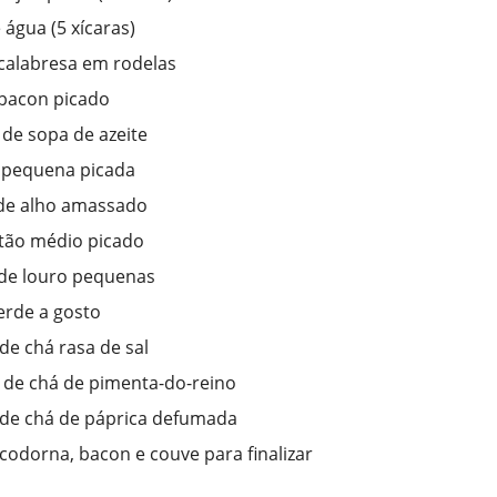
e água (5 xícaras)
calabresa em rodelas
bacon picado
 de sopa de azeite
 pequena picada
de alho amassado
tão médio picado
 de louro pequenas
erde a gosto
 de chá rasa de sal
 de chá de pimenta-do-reino
 de chá de páprica defumada
codorna, bacon e couve para finalizar