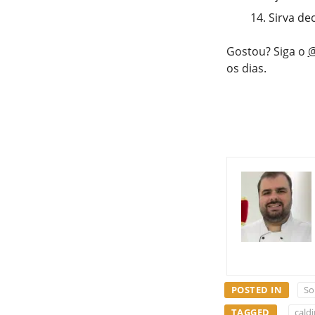
Sirva de
Gostou? Siga o
@
os dias.
POSTED IN
So
TAGGED
cald