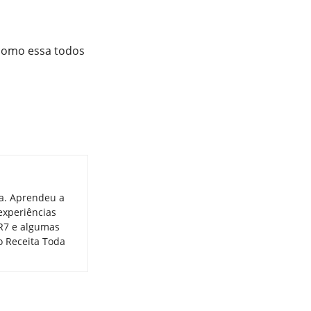
 como essa todos
ia. Aprendeu a
experiências
 R7 e algumas
o Receita Toda