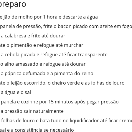
preparo
feijão de molho por 1 hora e descarte a água
anela de pressão, frite o bacon picado com azeite em fog
a calabresa e frite até dourar
te o pimentão e refogue até murchar
 a cebola picada e refogue até ficar transparente
o alho amassado e refogue até dourar
 a páprica defumada e a pimenta-do-reino
te o feijão escorrido, o cheiro verde e as folhas de louro
 a água e o sal
panela e cozinhe por 15 minutos após pegar pressão
a pressão sair naturalmente
 folhas de louro e bata tudo no liquidificador até ficar cre
sal e a consistência se necessário