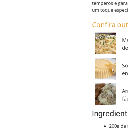
temperos e gara
um toque especi
Confira out
Ma
de
So
en
Ar
fá
Ingredient
200g de f