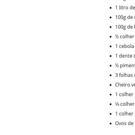
1 litro d
100g de 
100g de 
½ colher
1 cebola
1 dente 
½ pimen
3 folhas
Cheiro v
1 colher
⅓ colher
1 colher
Ovos de 